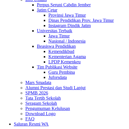
Perpus Seruni Cabdin Jember
Jatim Cetar
Provinsi Jawa Timur
Dinas Pendidikan Prov. Jawa Timur
Instagram Dindik Jatim
Universitas Terbaik
Jawa Timur
Nasional / Indonesia
Beasiswa Pendidikan
Kemendikbud
Kementerian Agama
LPDP Kemenkeu
Tim Publikasi Website
Guru Pembina
Juforsdata
Mars Smadata
Alumni Prestasi dan Studi Lanjut
SPMB 2026
Tata Tertib Sekolah
Seragam Sekolah
Pengumuman Kelulusan
Download Logo
FAQ
Saluran Resmi WA