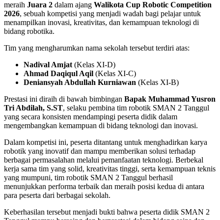
meraih
Juara 2
dalam ajang
Walikota Cup Robotic Competition
2026
, sebuah kompetisi yang menjadi wadah bagi pelajar untuk
menampilkan inovasi, kreativitas, dan kemampuan teknologi di
bidang robotika.
Tim yang mengharumkan nama sekolah tersebut terdiri atas:
Nadival Amjat
(Kelas XI-D)
Ahmad Daqiqul Aqil
(Kelas XI-C)
Deniansyah Abdullah Kurniawan
(Kelas XI-B)
Prestasi ini diraih di bawah bimbingan
Bapak Muhammad Yusron
Tri Abdilah, S.ST
, selaku pembina tim robotik SMAN 2 Tanggul
yang secara konsisten mendampingi peserta didik dalam
mengembangkan kemampuan di bidang teknologi dan inovasi.
Dalam kompetisi ini, peserta ditantang untuk menghadirkan karya
robotik yang inovatif dan mampu memberikan solusi terhadap
berbagai permasalahan melalui pemanfaatan teknologi. Berbekal
kerja sama tim yang solid, kreativitas tinggi, serta kemampuan teknis
yang mumpuni, tim robotik SMAN 2 Tanggul berhasil
menunjukkan performa terbaik dan meraih posisi kedua di antara
para peserta dari berbagai sekolah.
Keberhasilan tersebut menjadi bukti bahwa peserta didik SMAN 2