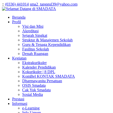
:
:
(0336) 441014
sma2_tanggul39@yahoo.com
Beranda
Profil
Visi dan Misi
Akreditasi
Sejarah Singkat
Struktur & Manajemen Sekolah
Guru & Tenaga Kependidikan
Fasilitas Sekolah
Denah Ruangan
Kegiatan
Ekstrakurikuler
Kalender Pendidikan
Kokurikuler | 8 DPL
KomBel KONTAK SMADATA
Dharmawanita Persatuan
OSIS Smadata
Cak Yuk Smadata
Sosial Media
Prestasi
Informasi
e-Learning
Info Umum