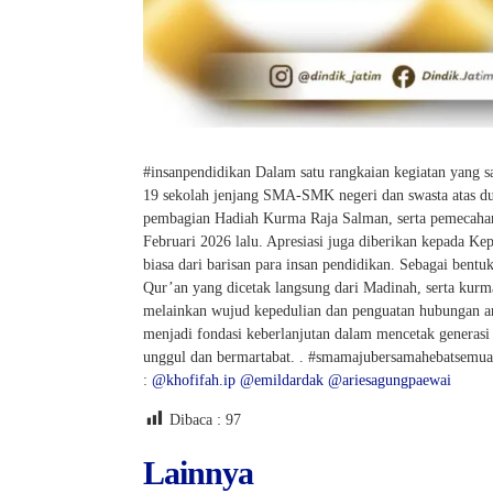
#insanpendidikan Dalam satu rangkaian kegiatan yang 
19 sekolah jenjang SMA-SMK negeri dan swasta atas duk
pembagian Hadiah Kurma Raja Salman, serta pemecahan
Februari 2026 lalu. Apresiasi juga diberikan kepada K
biasa dari barisan para insan pendidikan. Sebagai ben
Qur’an yang dicetak langsung dari Madinah, serta kur
melainkan wujud kepedulian dan penguatan hubungan an
menjadi fondasi keberlanjutan dalam mencetak generasi 
unggul dan bermartabat. . #smamajubersamahebatsemua
:
@khofifah.ip
@emildardak
@ariesagungpaewai
Dibaca :
97
Lainnya