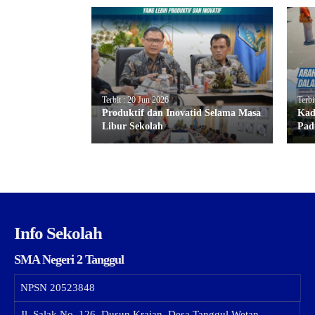
Terbit : 20 Jun 2026
Terbi
Produktif dan Inovatid Selama Masa
Kad
Libur Sekolah
Pad
Info Sekolah
SMA Negeri 2 Tanggul
NPSN
20523848
Jl. Salak No. 126, Dusun Krajan, Desa Tanggul Wetan,