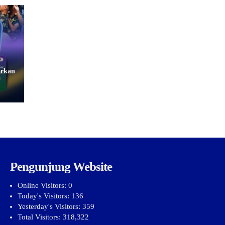
urkan
Pengunjung Website
Online Visitors:
0
Today's Visitors:
136
Yesterday's Visitors:
359
Total Visitors:
318,322