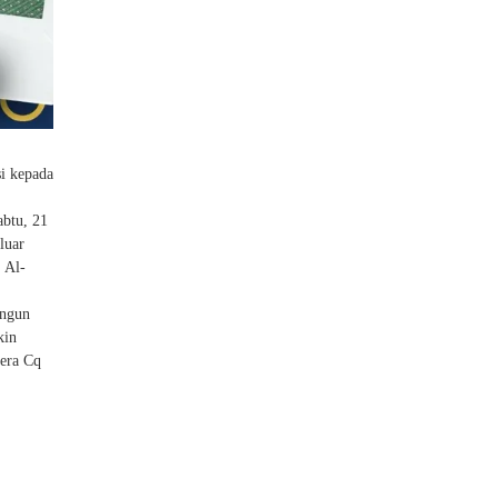
i kepada
abtu, 21
luar
 Al-
angun
kin
tera Cq