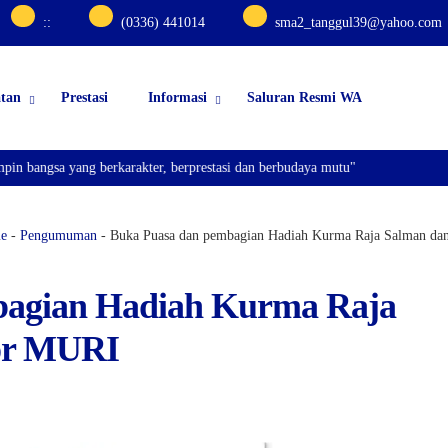
:
:
(0336) 441014
sma2_tanggul39@yahoo.com
atan
Prestasi
Informasi
Saluran Resmi WA
angsa yang berkarakter, berprestasi dan berbudaya mutu"
e
-
Pengumuman
-
Buka Puasa dan pembagian Hadiah Kurma Raja Salman da
bagian Hadiah Kurma Raja
kor MURI