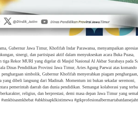
sama, Gubernur Jawa Timur, Khofifah Indar Parawansa, menyampaikan apresias
ungan, sinergi, dan partisipasi aktif dalam menyukseskan acara Buka Puasa,
 tiga Rekor MURI yang digelar di Masjid Nasional Al Akbar Surabaya pada S
epala Dinas Pendidikan Provinsi Jawa Timur, Aries Agung Paewai atas komando 
tuk penghargaan simbolik, Gubernur Khofifah menyerahkan piagam penghargaan,
ma yang dibeli langsung dari Madinah. Momentum ini bukan sekadar seremoni,
tara pemerintah daerah dan dunia pendidikan. Semangat kolaborasi yang terb
berkarakter, religius, dan berprestasi, demi masa depan Jawa Timur yang sema
 #smkbisasmkhebat #abkbisapklkistimewa #gtkprofesionalbermartabatdansejah