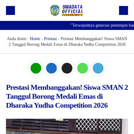
"Terwujudnya generasi pemimpin bangsa y
Beranda
Profil
Anda disini :
Home
-
Prestasi
-
Prestasi Membanggakan! Siswa SMAN
2 Tanggul Borong Medali Emas di Dharaka Yudha Competition 2026
Kegiatan
Prestasi
Informasi
Saluran Resmi WA
Prestasi Membanggakan! Siswa SMAN 2
Tanggul Borong Medali Emas di
Dharaka Yudha Competition 2026