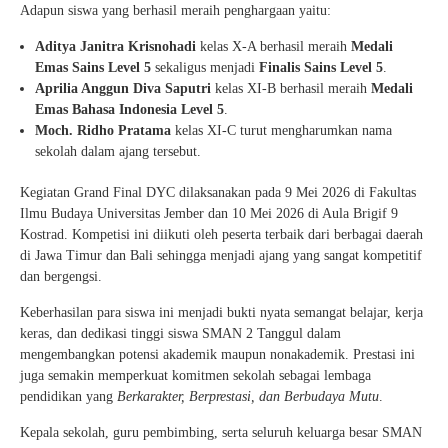
Adapun siswa yang berhasil meraih penghargaan yaitu:
Aditya Janitra Krisnohadi
kelas X-A berhasil meraih
Medali
Emas Sains Level 5
sekaligus menjadi
Finalis Sains Level 5
.
Aprilia Anggun Diva Saputri
kelas XI-B berhasil meraih
Medali
Emas Bahasa Indonesia Level 5
.
Moch. Ridho Pratama
kelas XI-C turut mengharumkan nama
sekolah dalam ajang tersebut.
Kegiatan Grand Final DYC dilaksanakan pada 9 Mei 2026 di Fakultas
Ilmu Budaya Universitas Jember dan 10 Mei 2026 di Aula Brigif 9
Kostrad. Kompetisi ini diikuti oleh peserta terbaik dari berbagai daerah
di Jawa Timur dan Bali sehingga menjadi ajang yang sangat kompetitif
dan bergengsi.
Keberhasilan para siswa ini menjadi bukti nyata semangat belajar, kerja
keras, dan dedikasi tinggi siswa SMAN 2 Tanggul dalam
mengembangkan potensi akademik maupun nonakademik. Prestasi ini
juga semakin memperkuat komitmen sekolah sebagai lembaga
pendidikan yang
Berkarakter, Berprestasi, dan Berbudaya Mutu
.
Kepala sekolah, guru pembimbing, serta seluruh keluarga besar SMAN