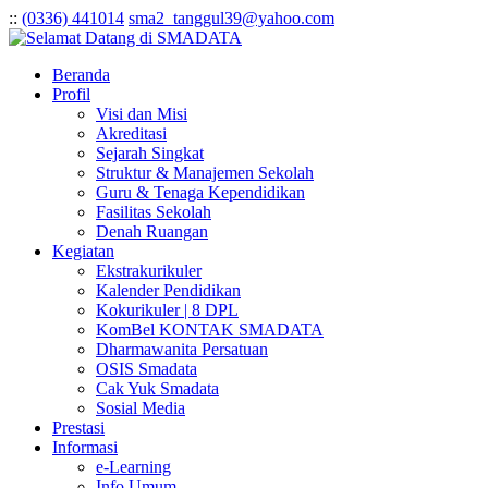
:
:
(0336) 441014
sma2_tanggul39@yahoo.com
Beranda
Profil
Visi dan Misi
Akreditasi
Sejarah Singkat
Struktur & Manajemen Sekolah
Guru & Tenaga Kependidikan
Fasilitas Sekolah
Denah Ruangan
Kegiatan
Ekstrakurikuler
Kalender Pendidikan
Kokurikuler | 8 DPL
KomBel KONTAK SMADATA
Dharmawanita Persatuan
OSIS Smadata
Cak Yuk Smadata
Sosial Media
Prestasi
Informasi
e-Learning
Info Umum