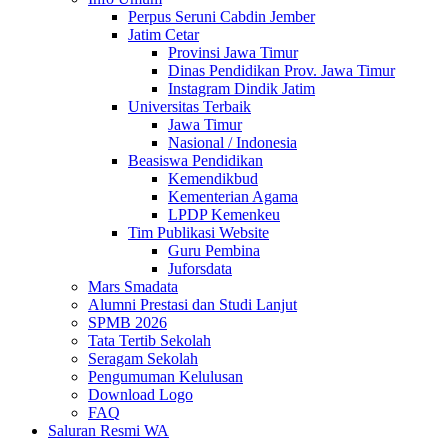
Perpus Seruni Cabdin Jember
Jatim Cetar
Provinsi Jawa Timur
Dinas Pendidikan Prov. Jawa Timur
Instagram Dindik Jatim
Universitas Terbaik
Jawa Timur
Nasional / Indonesia
Beasiswa Pendidikan
Kemendikbud
Kementerian Agama
LPDP Kemenkeu
Tim Publikasi Website
Guru Pembina
Juforsdata
Mars Smadata
Alumni Prestasi dan Studi Lanjut
SPMB 2026
Tata Tertib Sekolah
Seragam Sekolah
Pengumuman Kelulusan
Download Logo
FAQ
Saluran Resmi WA