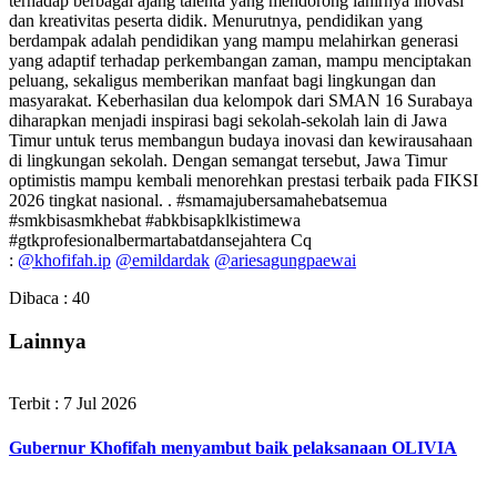
terhadap berbagai ajang talenta yang mendorong lahirnya inovasi
dan kreativitas peserta didik. Menurutnya, pendidikan yang
berdampak adalah pendidikan yang mampu melahirkan generasi
yang adaptif terhadap perkembangan zaman, mampu menciptakan
peluang, sekaligus memberikan manfaat bagi lingkungan dan
masyarakat. Keberhasilan dua kelompok dari SMAN 16 Surabaya
diharapkan menjadi inspirasi bagi sekolah-sekolah lain di Jawa
Timur untuk terus membangun budaya inovasi dan kewirausahaan
di lingkungan sekolah. Dengan semangat tersebut, Jawa Timur
optimistis mampu kembali menorehkan prestasi terbaik pada FIKSI
2026 tingkat nasional. . #smamajubersamahebatsemua
#smkbisasmkhebat #abkbisapklkistimewa
#gtkprofesionalbermartabatdansejahtera Cq
:
@khofifah.ip
@emildardak
@ariesagungpaewai
Dibaca :
40
Lainnya
Terbit : 7 Jul 2026
Gubernur Khofifah menyambut baik pelaksanaan OLIVIA