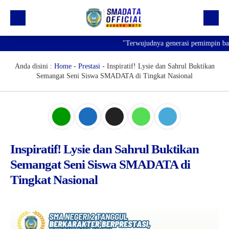
"Terwujudnya generasi pemimpin bangsa
Beranda
Profil
Anda disini :
Home
-
Prestasi
-
Inspiratif! Lysie dan Sahrul Buktikan
Semangat Seni Siswa SMADATA di Tingkat Nasional
Kegiatan
Prestasi
Informasi
Saluran Resmi WA
Inspiratif! Lysie dan Sahrul Buktikan
Semangat Seni Siswa SMADATA di
Tingkat Nasional