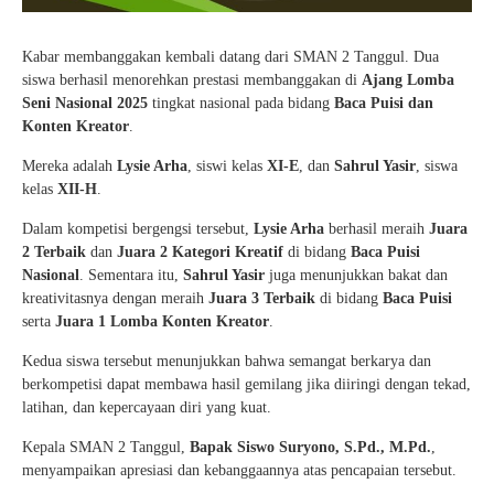
Kabar membanggakan kembali datang dari SMAN 2 Tanggul. Dua
siswa berhasil menorehkan prestasi membanggakan di
Ajang Lomba
Seni Nasional 2025
tingkat nasional pada bidang
Baca Puisi dan
Konten Kreator
.
Mereka adalah
Lysie Arha
, siswi kelas
XI-E
, dan
Sahrul Yasir
, siswa
kelas
XII-H
.
Dalam kompetisi bergengsi tersebut,
Lysie Arha
berhasil meraih
Juara
2 Terbaik
dan
Juara 2 Kategori Kreatif
di bidang
Baca Puisi
Nasional
. Sementara itu,
Sahrul Yasir
juga menunjukkan bakat dan
kreativitasnya dengan meraih
Juara 3 Terbaik
di bidang
Baca Puisi
serta
Juara 1 Lomba Konten Kreator
.
Kedua siswa tersebut menunjukkan bahwa semangat berkarya dan
berkompetisi dapat membawa hasil gemilang jika diiringi dengan tekad,
latihan, dan kepercayaan diri yang kuat.
Kepala SMAN 2 Tanggul,
Bapak Siswo Suryono, S.Pd., M.Pd.
,
menyampaikan apresiasi dan kebanggaannya atas pencapaian tersebut.