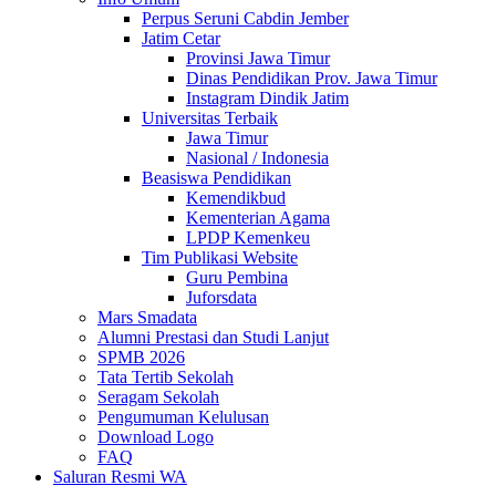
Perpus Seruni Cabdin Jember
Jatim Cetar
Provinsi Jawa Timur
Dinas Pendidikan Prov. Jawa Timur
Instagram Dindik Jatim
Universitas Terbaik
Jawa Timur
Nasional / Indonesia
Beasiswa Pendidikan
Kemendikbud
Kementerian Agama
LPDP Kemenkeu
Tim Publikasi Website
Guru Pembina
Juforsdata
Mars Smadata
Alumni Prestasi dan Studi Lanjut
SPMB 2026
Tata Tertib Sekolah
Seragam Sekolah
Pengumuman Kelulusan
Download Logo
FAQ
Saluran Resmi WA