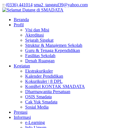
:
:
(0336) 441014
sma2_tanggul39@yahoo.com
Beranda
Profil
Visi dan Misi
Akreditasi
Sejarah Singkat
Struktur & Manajemen Sekolah
Guru & Tenaga Kependidikan
Fasilitas Sekolah
Denah Ruangan
Kegiatan
Ekstrakurikuler
Kalender Pendidikan
Kokurikuler | 8 DPL
KomBel KONTAK SMADATA
Dharmawanita Persatuan
OSIS Smadata
Cak Yuk Smadata
Sosial Media
Prestasi
Informasi
e-Learning
Info Umum