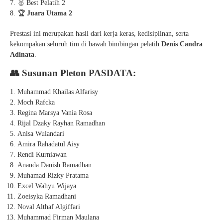
🥈 Best Pelatih 2
🏆
Juara Utama 2
Prestasi ini merupakan hasil dari kerja keras, kedisiplinan, serta
kekompakan seluruh tim di bawah bimbingan pelatih
Denis Candra
Adinata
.
👥 Susunan Pleton PASDATA:
Muhammad Khailas Alfarisy
Moch Rafcka
Regina Marsya Vania Rosa
Rijal Dzaky Rayhan Ramadhan
Anisa Wulandari
Amira Rahadatul Aisy
Rendi Kurniawan
Ananda Danish Ramadhan
Muhamad Rizky Pratama
Excel Wahyu Wijaya
Zoeisyka Ramadhani
Noval Althaf Algiffari
Muhammad Firman Maulana