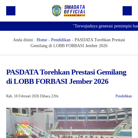
"Terwujudnya generasi pemimpin bangsa 
Beranda
Profil
Anda disini :
Home
-
Pendidikan
-
PASDATA Torehkan Prestasi
Gemilang di LOBB FORBASI Jember 2026
Kegiatan
Prestasi
PASDATA Torehkan Prestasi Gemilang
Informasi
di LOBB FORBASI Jember 2026
Saluran Resmi WA
Rab, 18 Februari 2026
Dibaca 220x
Pendidikan