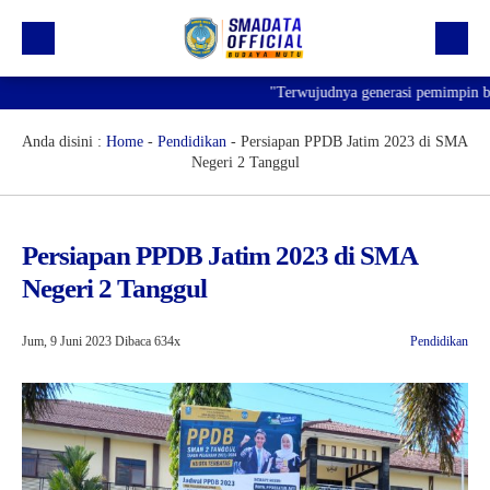
"Terwujudnya generasi pemimpin bangs
Beranda
Profil
Anda disini :
Home
-
Pendidikan
-
Persiapan PPDB Jatim 2023 di SMA
Negeri 2 Tanggul
Kegiatan
Prestasi
Persiapan PPDB Jatim 2023 di SMA
Informasi
Negeri 2 Tanggul
Saluran Resmi WA
Jum, 9 Juni 2023
Dibaca 634x
Pendidikan