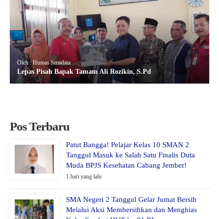
Oleh : Humas Smadata
Lepas Pisah Bapak Tamam Ali Rozikin, S.Pd
Pos Terbaru
Patut Bangga! Pelajar Kelas 10 SMAN 2
Tanggul Masuk ke Salah Satu Finalis Duta
Muda BPJS Kesehatan Cabang Jember!
1 hari yang lalu
SMA Negeri 2 Tanggul Gelar Jumat Bersih
Melalui Aksi Membersihkan dan Menghias