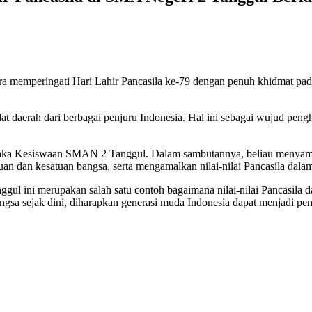
emperingati Hari Lahir Pancasila ke-79 dengan penuh khidmat pada h
dat daerah dari berbagai penjuru Indonesia. Hal ini sebagai wujud p
Waka Kesiswaan SMAN 2 Tanggul. Dalam sambutannya, beliau menyampa
an dan kesatuan bangsa, serta mengamalkan nilai-nilai Pancasila dalam
ul ini merupakan salah satu contoh bagaimana nilai-nilai Pancasila d
gsa sejak dini, diharapkan generasi muda Indonesia dapat menjadi pen