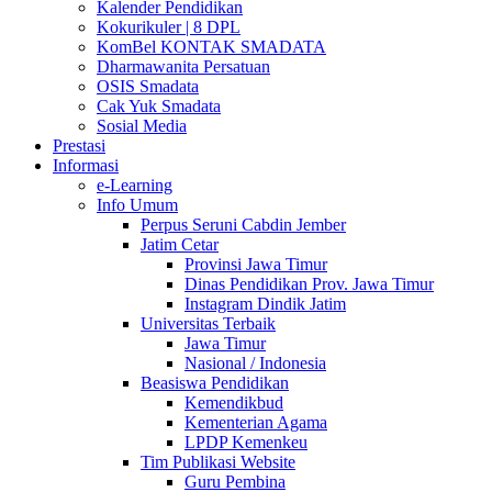
Kalender Pendidikan
Kokurikuler | 8 DPL
KomBel KONTAK SMADATA
Dharmawanita Persatuan
OSIS Smadata
Cak Yuk Smadata
Sosial Media
Prestasi
Informasi
e-Learning
Info Umum
Perpus Seruni Cabdin Jember
Jatim Cetar
Provinsi Jawa Timur
Dinas Pendidikan Prov. Jawa Timur
Instagram Dindik Jatim
Universitas Terbaik
Jawa Timur
Nasional / Indonesia
Beasiswa Pendidikan
Kemendikbud
Kementerian Agama
LPDP Kemenkeu
Tim Publikasi Website
Guru Pembina