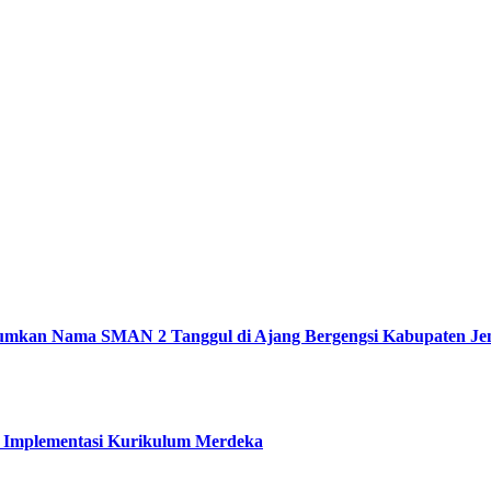
 Harumkan Nama SMAN 2 Tanggul di Ajang Bergengsi Kabupaten J
r Implementasi Kurikulum Merdeka