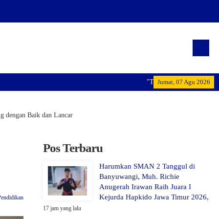
"Terwujudnya generasi pemimpin bang
Jumat, 07 Agu 2026
g dengan Baik dan Lancar
Pos Terbaru
Harumkan SMAN 2 Tanggul di
Banyuwangi, Muh. Richie
Anugerah Irawan Raih Juara I
Kejurda Hapkido Jawa Timur 2026,
Pendidikan
17 jam yang lalu