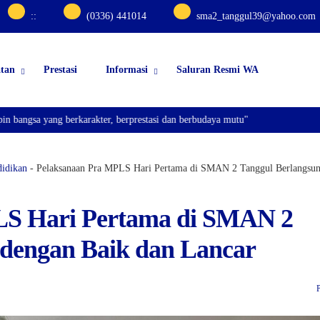
:
:
(0336) 441014
sma2_tanggul39@yahoo.com
atan
Prestasi
Informasi
Saluran Resmi WA
ang berkarakter, berprestasi dan berbudaya mutu"
didikan
-
Pelaksanaan Pra MPLS Hari Pertama di SMAN 2 Tanggul Berlangsun
LS Hari Pertama di SMAN 2
 dengan Baik dan Lancar