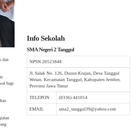
Info Sekolah
SMA Negeri 2 Tanggul
k dan
NPSN
20523848
Jl. Salak No. 126, Dusun Krajan, Desa Tanggul
te
Wetan, Kecamatan Tanggul, Kabupaten Jember,
wal bagi
Provinsi Jawa Timur
TELEPON
(0336) 441014
dian
EMAIL
sma2_tanggul39@yahoo.com
iatan
cang