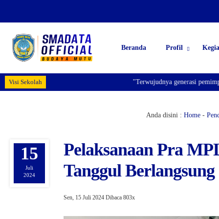
Beranda
Profil
Kegi
Visi Sekolah
"Terwujudnya generasi pemimpin bangsa y
Anda disini :
Home
-
Pen
Pelaksanaan Pra MP
15
Tanggul Berlangsung
Juli
2024
Sen, 15 Juli 2024
Dibaca 803x