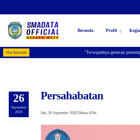
Beranda
Profil
Kegi
Visi Sekolah
"Terwujudnya generasi pemimpin ba
Persahabatan
26
September
2020
Sab, 26 September 2020
Dibaca 418x