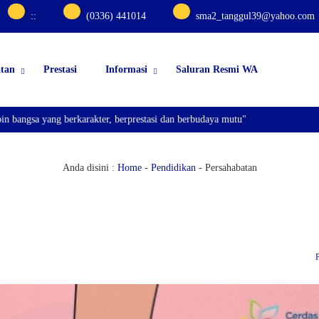
:
:
(0336) 441014
sma2_tanggul39@yahoo.com
atan
Prestasi
Informasi
Saluran Resmi WA
ngsa yang berkarakter, berprestasi dan berbudaya mutu"
Anda disini :
Home
-
Pendidikan
-
Persahabatan