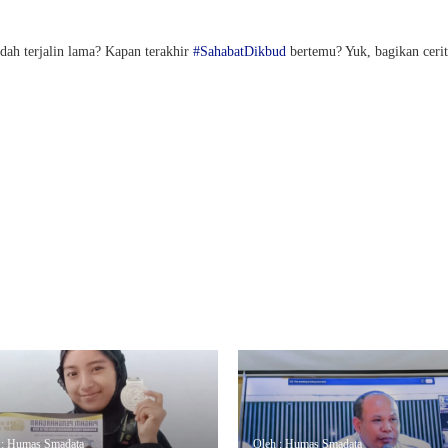
dah terjalin lama? Kapan terakhir
#SahabatDikbud
bertemu? Yuk, bagikan ceri
 : Humas Smadata
Oleh : Humas Smadata