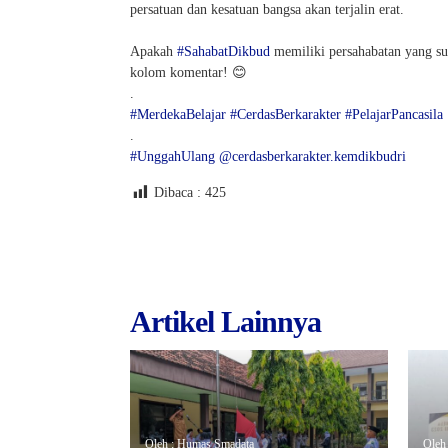
persatuan dan kesatuan bangsa akan terjalin erat.
Apakah
#SahabatDikbud
memiliki persahabatan yang su
kolom komentar! 😊
.
#MerdekaBelajar
#CerdasBerkarakter
#PelajarPancasila
.
#UnggahUlang
@cerdasberkarakter.kemdikbudri
Dibaca :
425
Artikel Lainnya
Oleh : Humas Smadata
Oleh