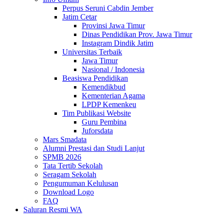
Perpus Seruni Cabdin Jember
Jatim Cetar
Provinsi Jawa Timur
Dinas Pendidikan Prov. Jawa Timur
Instagram Dindik Jatim
Universitas Terbaik
Jawa Timur
Nasional / Indonesia
Beasiswa Pendidikan
Kemendikbud
Kementerian Agama
LPDP Kemenkeu
Tim Publikasi Website
Guru Pembina
Juforsdata
Mars Smadata
Alumni Prestasi dan Studi Lanjut
SPMB 2026
Tata Tertib Sekolah
Seragam Sekolah
Pengumuman Kelulusan
Download Logo
FAQ
Saluran Resmi WA