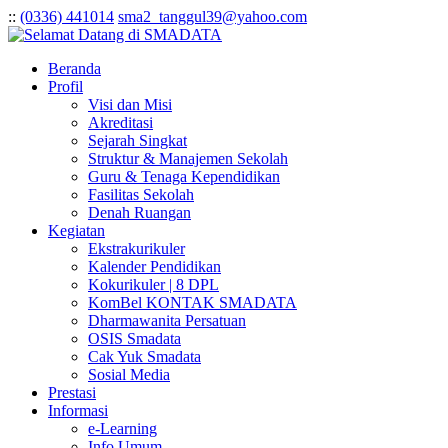
:
:
(0336) 441014
sma2_tanggul39@yahoo.com
Beranda
Profil
Visi dan Misi
Akreditasi
Sejarah Singkat
Struktur & Manajemen Sekolah
Guru & Tenaga Kependidikan
Fasilitas Sekolah
Denah Ruangan
Kegiatan
Ekstrakurikuler
Kalender Pendidikan
Kokurikuler | 8 DPL
KomBel KONTAK SMADATA
Dharmawanita Persatuan
OSIS Smadata
Cak Yuk Smadata
Sosial Media
Prestasi
Informasi
e-Learning
Info Umum