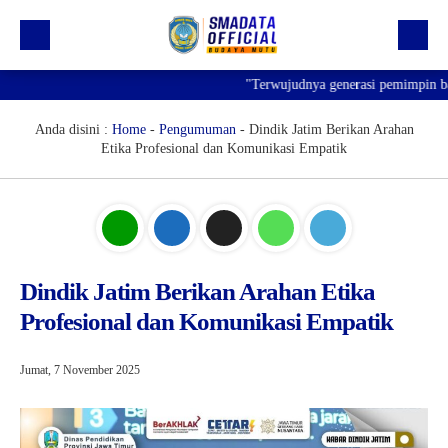
"Terwujudnya generasi pemimpin bang
Beranda
Profil
Anda disini :
Home
-
Pengumuman
-
Dindik Jatim Berikan Arahan
Etika Profesional dan Komunikasi Empatik
Kegiatan
Prestasi
Informasi
Saluran Resmi WA
Dindik Jatim Berikan Arahan Etika
Profesional dan Komunikasi Empatik
Jumat, 7 November 2025