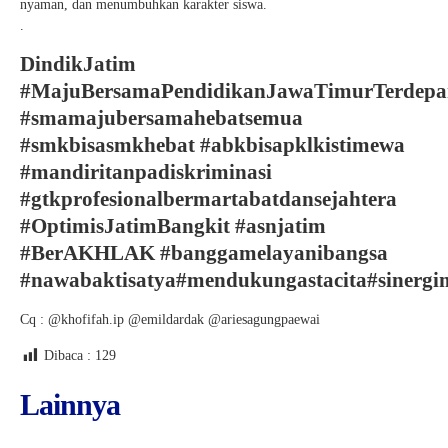
nyaman, dan menumbuhkan karakter siswa.
.
DindikJatim
#MajuBersamaPendidikanJawaTimurTerdepa
#smamajubersamahebatsemua
#smkbisasmkhebat #abkbisapklkistimewa
#mandiritanpadiskriminasi
#gtkprofesionalbermartabatdansejahtera
#OptimisJatimBangkit #asnjatim
#BerAKHLAK #banggamelayanibangsa
#nawabaktisatya#mendukungastacita#sinerg
Cq : @khofifah.ip @emildardak @ariesagungpaewai
Dibaca :
129
Lainnya