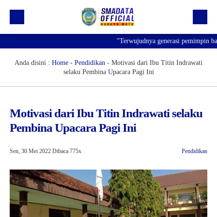
"Terwujudnya generasi pemimpin bangsa 
Beranda
Profil
Anda disini :
Home
-
Pendidikan
-
Motivasi dari Ibu Titin Indrawati
selaku Pembina Upacara Pagi Ini
Kegiatan
Prestasi
Motivasi dari Ibu Titin Indrawati selaku
Informasi
Pembina Upacara Pagi Ini
Saluran Resmi WA
Sen, 30 Mei 2022
Dibaca 775x
Pendidikan