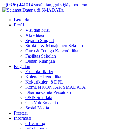
:
:
(0336) 441014
sma2_tanggul39@yahoo.com
Beranda
Profil
Visi dan Misi
Akreditasi
Sejarah Singkat
Struktur & Manajemen Sekolah
Guru & Tenaga Kependidikan
Fasilitas Sekolah
Denah Ruangan
Kegiatan
Ekstrakurikuler
Kalender Pendidikan
Kokurikuler | 8 DPL
KomBel KONTAK SMADATA
Dharmawanita Persatuan
OSIS Smadata
Cak Yuk Smadata
Sosial Media
Prestasi
Informasi
e-Learning
Info Umum