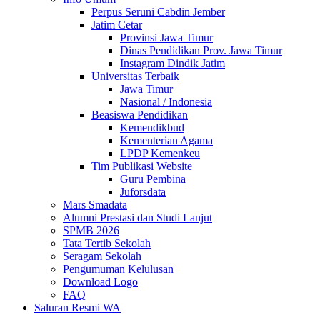
Perpus Seruni Cabdin Jember
Jatim Cetar
Provinsi Jawa Timur
Dinas Pendidikan Prov. Jawa Timur
Instagram Dindik Jatim
Universitas Terbaik
Jawa Timur
Nasional / Indonesia
Beasiswa Pendidikan
Kemendikbud
Kementerian Agama
LPDP Kemenkeu
Tim Publikasi Website
Guru Pembina
Juforsdata
Mars Smadata
Alumni Prestasi dan Studi Lanjut
SPMB 2026
Tata Tertib Sekolah
Seragam Sekolah
Pengumuman Kelulusan
Download Logo
FAQ
Saluran Resmi WA