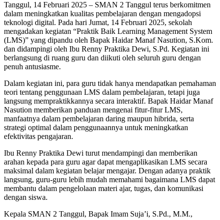
Tanggul, 14 Februari 2025 – SMAN 2 Tanggul terus berkomitmen
dalam meningkatkan kualitas pembelajaran dengan mengadopsi
teknologi digital. Pada hari Jumat, 14 Februari 2025, sekolah
mengadakan kegiatan “Praktik Baik Learning Management System
(LMS)” yang dipandu oleh Bapak Haidar Manaf Nasution, S.Kom.
dan didampingi oleh Ibu Renny Praktika Dewi, S.Pd. Kegiatan ini
berlangsung di ruang guru dan diikuti oleh seluruh guru dengan
penuh antusiasme.
Dalam kegiatan ini, para guru tidak hanya mendapatkan pemahaman
teori tentang penggunaan LMS dalam pembelajaran, tetapi juga
langsung mempraktikkannya secara interaktif. Bapak Haidar Manaf
Nasution memberikan panduan mengenai fitur-fitur LMS,
manfaatnya dalam pembelajaran daring maupun hibrida, serta
strategi optimal dalam penggunaannya untuk meningkatkan
efektivitas pengajaran.
Ibu Renny Praktika Dewi turut mendampingi dan memberikan
arahan kepada para guru agar dapat mengaplikasikan LMS secara
maksimal dalam kegiatan belajar mengajar. Dengan adanya praktik
langsung, guru-guru lebih mudah memahami bagaimana LMS dapat
membantu dalam pengelolaan materi ajar, tugas, dan komunikasi
dengan siswa.
Kepala SMAN 2 Tanggul, Bapak Imam Suja’i, S.Pd., M.M.,