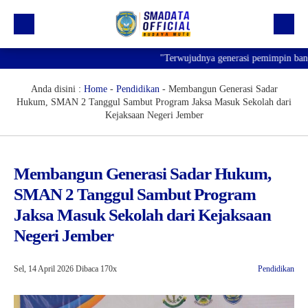
"Terwujudnya generasi pemimpin bangsa yang
Beranda
Profil
Anda disini :
Home
-
Pendidikan
-
Membangun Generasi Sadar
Hukum, SMAN 2 Tanggul Sambut Program Jaksa Masuk Sekolah dari
Kegiatan
Kejaksaan Negeri Jember
Prestasi
Informasi
Membangun Generasi Sadar Hukum,
SMAN 2 Tanggul Sambut Program
Saluran Resmi WA
Jaksa Masuk Sekolah dari Kejaksaan
Negeri Jember
Sel, 14 April 2026
Dibaca 170x
Pendidikan