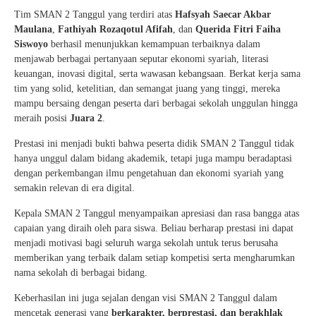
Tim SMAN 2 Tanggul yang terdiri atas
Hafsyah Saecar Akbar
Maulana
,
Fathiyah Rozaqotul Afifah
, dan
Querida Fitri Faiha
Siswoyo
berhasil menunjukkan kemampuan terbaiknya dalam
menjawab berbagai pertanyaan seputar ekonomi syariah, literasi
keuangan, inovasi digital, serta wawasan kebangsaan. Berkat kerja sama
tim yang solid, ketelitian, dan semangat juang yang tinggi, mereka
mampu bersaing dengan peserta dari berbagai sekolah unggulan hingga
meraih posisi
Juara 2
.
Prestasi ini menjadi bukti bahwa peserta didik SMAN 2 Tanggul tidak
hanya unggul dalam bidang akademik, tetapi juga mampu beradaptasi
dengan perkembangan ilmu pengetahuan dan ekonomi syariah yang
semakin relevan di era digital.
Kepala SMAN 2 Tanggul menyampaikan apresiasi dan rasa bangga atas
capaian yang diraih oleh para siswa. Beliau berharap prestasi ini dapat
menjadi motivasi bagi seluruh warga sekolah untuk terus berusaha
memberikan yang terbaik dalam setiap kompetisi serta mengharumkan
nama sekolah di berbagai bidang.
Keberhasilan ini juga sejalan dengan visi SMAN 2 Tanggul dalam
mencetak generasi yang
berkarakter, berprestasi, dan berakhlak