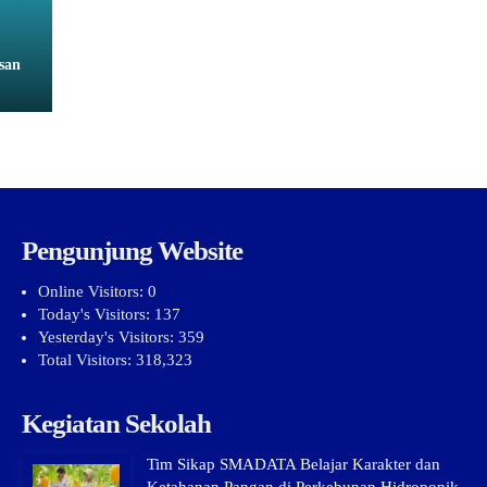
san
Pengunjung Website
Online Visitors:
0
Today's Visitors:
137
Yesterday's Visitors:
359
Total Visitors:
318,323
Kegiatan Sekolah
Tim Sikap SMADATA Belajar Karakter dan
Ketahanan Pangan di Perkebunan Hidroponik