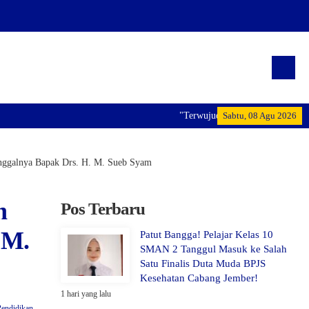
"Terwujudnya generasi pemimpin bang
Sabtu, 08 Agu 2026
inggalnya Bapak Drs. H. M. Sueb Syam
n
Pos Terbaru
 M.
Patut Bangga! Pelajar Kelas 10
SMAN 2 Tanggul Masuk ke Salah
Satu Finalis Duta Muda BPJS
Kesehatan Cabang Jember!
1 hari yang lalu
Pendidikan