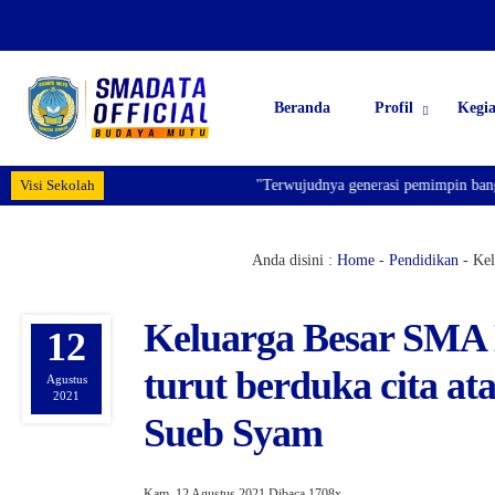
Beranda
Profil
Kegi
Visi Sekolah
"Terwujudnya generasi pemimpin bangsa ya
Anda disini :
Home
-
Pendidikan
-
Kel
Keluarga Besar SMA 
12
turut berduka cita a
Agustus
2021
Sueb Syam
Kam, 12 Agustus 2021
Dibaca 1708x