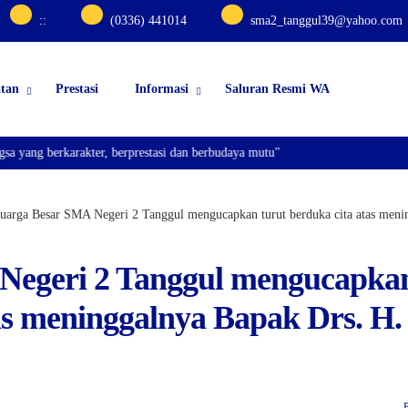
:
:
(0336) 441014
sma2_tanggul39@yahoo.com
atan
Prestasi
Informasi
Saluran Resmi WA
ng berkarakter, berprestasi dan berbudaya mutu"
uarga Besar SMA Negeri 2 Tanggul mengucapkan turut berduka cita atas men
Negeri 2 Tanggul mengucapka
tas meninggalnya Bapak Drs. H.