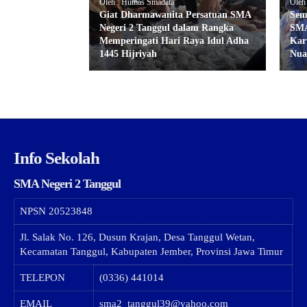
Oleh : Humas Smadata
Oleh
Giat Dharmawanita Persatuan SMA
Sem
Negeri 2 Tanggul dalam Rangka
SMA
Memperingati Hari Raya Idul Adha
Kar
1445 Hijriyah
Nua
Info Sekolah
SMA Negeri 2 Tanggul
NPSN
20523848
Jl. Salak No. 126, Dusun Krajan, Desa Tanggul Wetan,
Kecamatan Tanggul, Kabupaten Jember, Provinsi Jawa Timur
TELEPON
(0336) 441014
EMAIL
sma2_tanggul39@yahoo.com