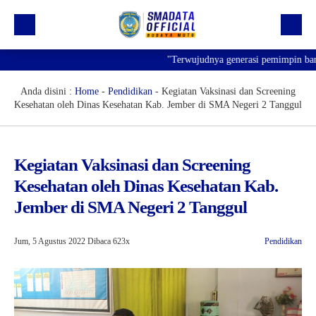
"Terwujudnya generasi pemimpin bangsa yan
Beranda
Profil
Anda disini :
Home
-
Pendidikan
-
Kegiatan Vaksinasi dan Screening
Kesehatan oleh Dinas Kesehatan Kab. Jember di SMA Negeri 2 Tanggul
Kegiatan
Prestasi
Kegiatan Vaksinasi dan Screening
Informasi
Kesehatan oleh Dinas Kesehatan Kab.
Saluran Resmi WA
Jember di SMA Negeri 2 Tanggul
Jum, 5 Agustus 2022
Dibaca 623x
Pendidikan