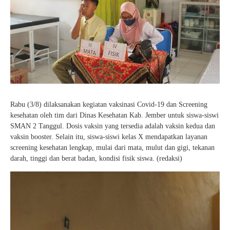
Rabu (3/8) dilaksanakan kegiatan vaksinasi Covid-19 dan Screening
kesehatan oleh tim dari Dinas Kesehatan Kab. Jember untuk siswa-siswi
SMAN 2 Tanggul. Dosis vaksin yang tersedia adalah vaksin kedua dan
vaksin booster. Selain itu, siswa-siswi kelas X mendapatkan layanan
screening kesehatan lengkap, mulai dari mata, mulut dan gigi, tekanan
darah, tinggi dan berat badan, kondisi fisik siswa. (redaksi)