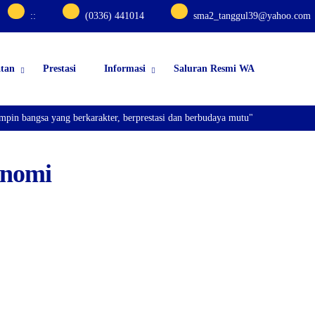
:
:
(0336) 441014
sma2_tanggul39@yahoo.com
atan
Prestasi
Informasi
Saluran Resmi WA
n bangsa yang berkarakter, berprestasi dan berbudaya mutu"
onomi