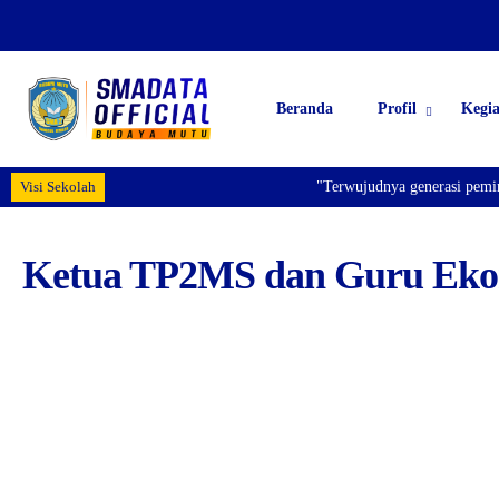
Beranda
Profil
Kegi
Visi Sekolah
"Terwujudnya generasi pemimpi
Ketua TP2MS dan Guru Ek