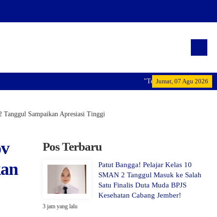
"Terwujudnya generasi pemimpin ba
Jumat, 07 Agu 2026
2 Tanggul Sampaikan Apresiasi Tinggi
ov
Pos Terbaru
kan
Patut Bangga! Pelajar Kelas 10
SMAN 2 Tanggul Masuk ke Salah
Satu Finalis Duta Muda BPJS
Kesehatan Cabang Jember!
3 jam yang lalu