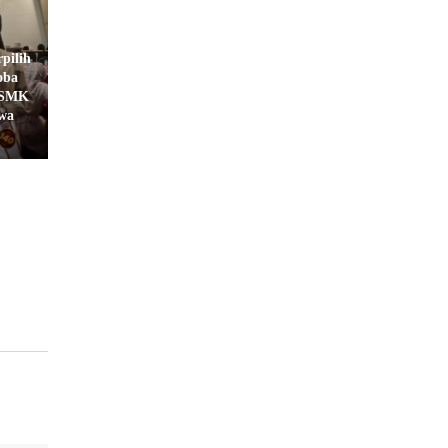
pilih
oba
A/SMK
awa