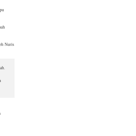
mpu
nuh
eh Nuris
lah.
a
n