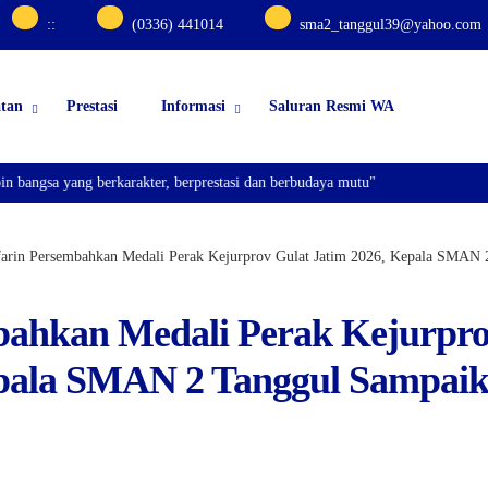
:
:
(0336) 441014
sma2_tanggul39@yahoo.com
atan
Prestasi
Informasi
Saluran Resmi WA
yang berkarakter, berprestasi dan berbudaya mutu"
farin Persembahkan Medali Perak Kejurprov Gulat Jatim 2026, Kepala SMAN 
mbahkan Medali Perak Kejurpr
epala SMAN 2 Tanggul Sampai