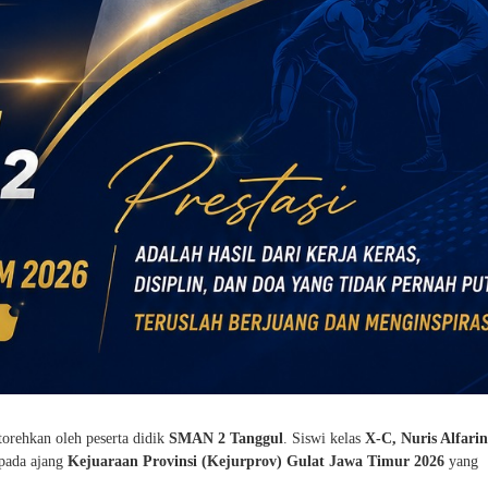
orehkan oleh peserta didik
SMAN 2 Tanggul
. Siswi kelas
X-C, Nuris Alfari
pada ajang
Kejuaraan Provinsi (Kejurprov) Gulat Jawa Timur 2026
yang