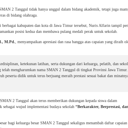
a SMAN 2 Tanggul tidak hanya unggul dalam bidang akademik, tetapi juga ma
eras di bidang olahraga.
ari berbagai kabupaten dan kota di Jawa Timur tersebut, Nuris Alfarin tampil pe
engamankan posisi kedua dan membawa pulang medali perak untuk sekolah.
., M.Pd.
, menyampaikan apresiasi dan rasa bangga atas capaian yang diraih ol
kedisiplinan, ketekunan latihan, serta dukungan dari keluarga, pelatih, dan seko
ng telah mengharumkan nama SMAN 2 Tanggul di tingkat Provinsi Jawa Timur.
ruh peserta didik untuk terus berjuang meraih prestasi sesuai bakat dan minatny
 SMAN 2 Tanggul akan terus memberikan dukungan kepada siswa dalam
 sebagai wujud implementasi budaya sekolah
“Berkarakter, Berprestasi, da
 besar bagi keluarga besar SMAN 2 Tanggul sekaligus menambah daftar capaian