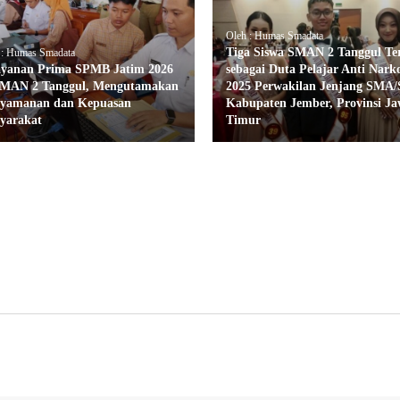
Oleh : Humas Smadata
Tiga Siswa SMAN 2 Tanggul Ter
 : Humas Smadata
ayanan Prima SPMB Jatim 2026
sebagai Duta Pelajar Anti Nark
SMAN 2 Tanggul, Mengutamakan
2025 Perwakilan Jenjang SM
yamanan dan Kepuasan
Kabupaten Jember, Provinsi J
yarakat
Timur