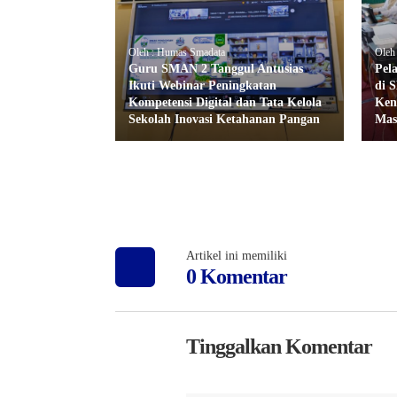
Oleh : Humas Smadata
Oleh
Guru SMAN 2 Tanggul Antusias
Pel
Ikuti Webinar Peningkatan
di 
Kompetensi Digital dan Tata Kelola
Ken
Sekolah Inovasi Ketahanan Pangan
Mas
Artikel ini memiliki
0 Komentar
Tinggalkan Komentar