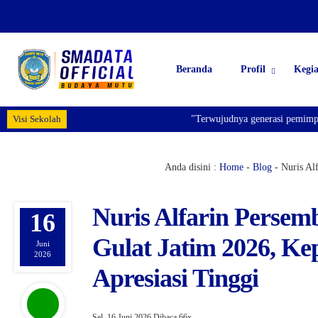
Beranda
Profil
Kegi
Visi Sekolah
"Terwujudnya generasi pemimpin bangsa 
Anda disini :
Home
-
Blog
-
Nuris Al
Nuris Alfarin Perse
16
Gulat Jatim 2026, K
Juni
2026
Apresiasi Tinggi
Sel, 16 Juni 2026
Dibaca 66x