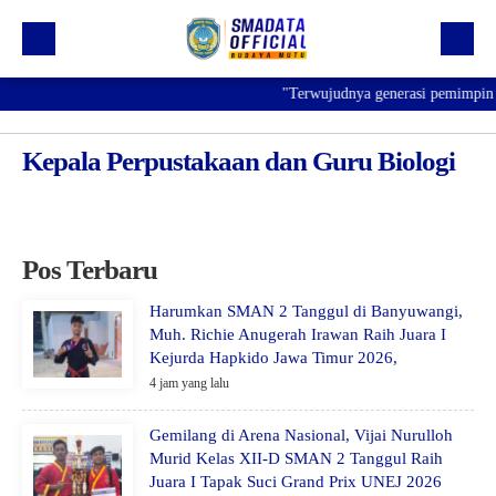
"Terwujudnya generasi pemimpin ba
Beranda
Profil
Kepala Perpustakaan dan Guru Biologi
Kegiatan
Prestasi
Pos Terbaru
Informasi
Saluran Resmi WA
Harumkan SMAN 2 Tanggul di Banyuwangi,
Muh. Richie Anugerah Irawan Raih Juara I
Kejurda Hapkido Jawa Timur 2026,
4 jam yang lalu
Gemilang di Arena Nasional, Vijai Nurulloh
Murid Kelas XII-D SMAN 2 Tanggul Raih
Juara I Tapak Suci Grand Prix UNEJ 2026