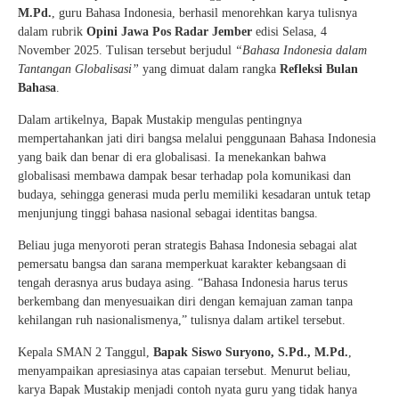
M.Pd.
, guru Bahasa Indonesia, berhasil menorehkan karya tulisnya
dalam rubrik
Opini Jawa Pos Radar Jember
edisi Selasa, 4
November 2025. Tulisan tersebut berjudul
“Bahasa Indonesia dalam
Tantangan Globalisasi”
yang dimuat dalam rangka
Refleksi Bulan
Bahasa
.
Dalam artikelnya, Bapak Mustakip mengulas pentingnya
mempertahankan jati diri bangsa melalui penggunaan Bahasa Indonesia
yang baik dan benar di era globalisasi. Ia menekankan bahwa
globalisasi membawa dampak besar terhadap pola komunikasi dan
budaya, sehingga generasi muda perlu memiliki kesadaran untuk tetap
menjunjung tinggi bahasa nasional sebagai identitas bangsa.
Beliau juga menyoroti peran strategis Bahasa Indonesia sebagai alat
pemersatu bangsa dan sarana memperkuat karakter kebangsaan di
tengah derasnya arus budaya asing. “Bahasa Indonesia harus terus
berkembang dan menyesuaikan diri dengan kemajuan zaman tanpa
kehilangan ruh nasionalismenya,” tulisnya dalam artikel tersebut.
Kepala SMAN 2 Tanggul,
Bapak Siswo Suryono, S.Pd., M.Pd.
,
menyampaikan apresiasinya atas capaian tersebut. Menurut beliau,
karya Bapak Mustakip menjadi contoh nyata guru yang tidak hanya