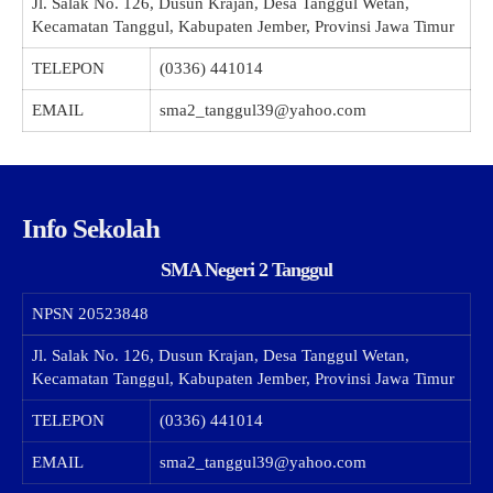
Jl. Salak No. 126, Dusun Krajan, Desa Tanggul Wetan,
Kecamatan Tanggul, Kabupaten Jember, Provinsi Jawa Timur
TELEPON
(0336) 441014
EMAIL
sma2_tanggul39@yahoo.com
Info Sekolah
SMA Negeri 2 Tanggul
NPSN
20523848
Jl. Salak No. 126, Dusun Krajan, Desa Tanggul Wetan,
Kecamatan Tanggul, Kabupaten Jember, Provinsi Jawa Timur
TELEPON
(0336) 441014
EMAIL
sma2_tanggul39@yahoo.com