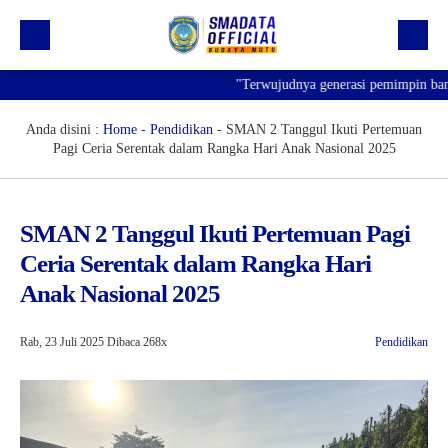
"Terwujudnya generasi pemimpin bangsa y
Beranda
Profil
Anda disini :
Home
-
Pendidikan
-
SMAN 2 Tanggul Ikuti Pertemuan
Pagi Ceria Serentak dalam Rangka Hari Anak Nasional 2025
Kegiatan
Prestasi
SMAN 2 Tanggul Ikuti Pertemuan Pagi
Informasi
Ceria Serentak dalam Rangka Hari
Saluran Resmi WA
Anak Nasional 2025
Rab, 23 Juli 2025
Dibaca 268x
Pendidikan