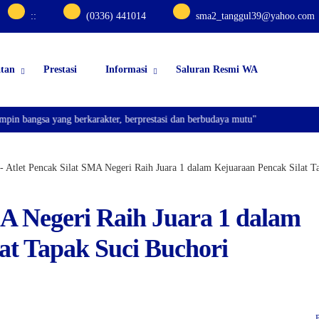
:
:
(0336) 441014
sma2_tanggul39@yahoo.com
atan
Prestasi
Informasi
Saluran Resmi WA
n bangsa yang berkarakter, berprestasi dan berbudaya mutu"
-
Atlet Pencak Silat SMA Negeri Raih Juara 1 dalam Kejuaraan Pencak Silat 
MA Negeri Raih Juara 1 dalam
at Tapak Suci Buchori