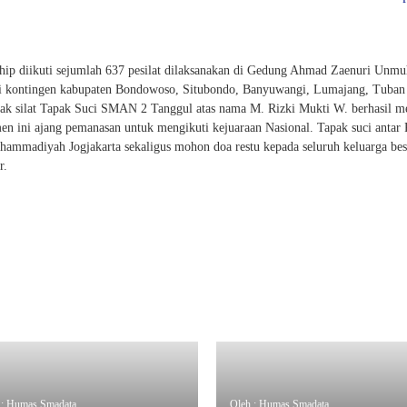
hip diikuti sejumlah 637 pesilat dilaksanakan di Gedung Ahmad Zaenuri Unmu
ari kontingen kabupaten Bondowoso, Situbondo, Banyuwangi, Lumajang, Tuban
ncak silat Tapak Suci SMAN 2 Tanggul atas nama M. Rizki Mukti W. berhasil m
en ini ajang pemanasan untuk mengikuti kejuaraan Nasional. Tapak suci antar 
uhammadiyah Jogjakarta sekaligus mohon doa restu kepada seluruh keluarga b
r.
 : Humas Smadata
Oleh : Humas Smadata