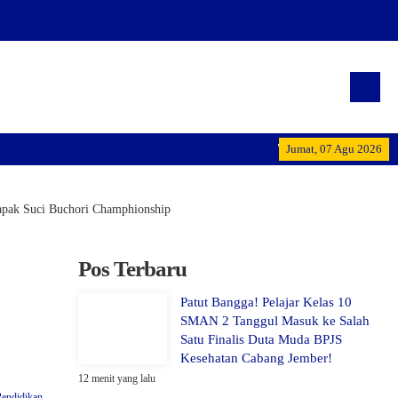
"Terwujudnya generasi pe
Jumat, 07 Agu 2026
Tapak Suci Buchori Champhionship
Pos Terbaru
Patut Bangga! Pelajar Kelas 10
SMAN 2 Tanggul Masuk ke Salah
Satu Finalis Duta Muda BPJS
Kesehatan Cabang Jember!
12 menit yang lalu
Pendidikan