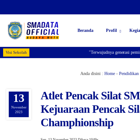
Beranda
Profil
Kegi
Visi Sekolah
"Terwujudnya generasi pemimpi
Anda disini :
Home
-
Pendidikan
Atlet Pencak Silat S
13
Kejuaraan Pencak Sil
November
2023
Champhionship
Sen, 13 November 2023
Dibaca 1049x