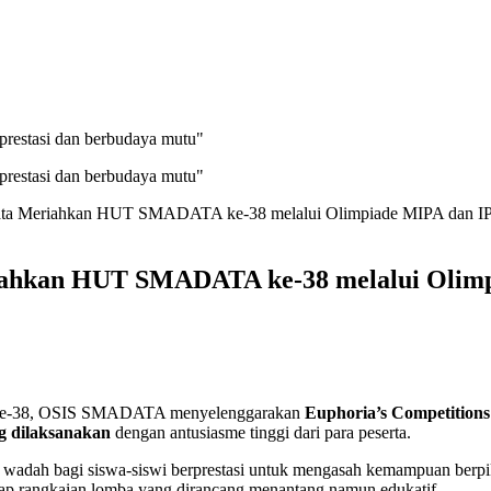
prestasi dan berbudaya mutu"
prestasi dan berbudaya mutu"
data Meriahkan HUT SMADATA ke-38 melalui Olimpiade MIPA dan I
riahkan HUT SMADATA ke-38 melalui Olim
 ke-38, OSIS SMADATA menyelenggarakan
Euphoria’s Competitions
g dilaksanakan
dengan antusiasme tinggi dari para peserta.
 wadah bagi siswa-siswi berprestasi untuk mengasah kemampuan berpiki
tiap rangkaian lomba yang dirancang menantang namun edukatif.