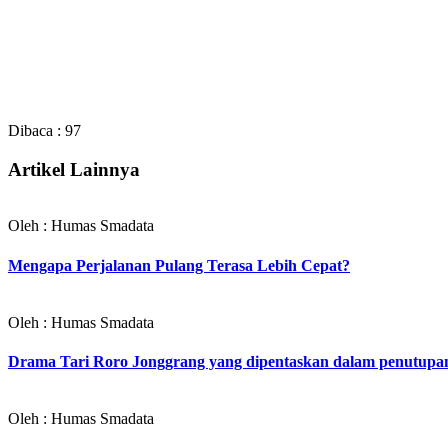
Dibaca :
97
Artikel Lainnya
Oleh : Humas Smadata
Mengapa Perjalanan Pulang Terasa Lebih Cepat?
Oleh : Humas Smadata
Drama Tari Roro Jonggrang yang dipentaskan dalam penutup
Oleh : Humas Smadata