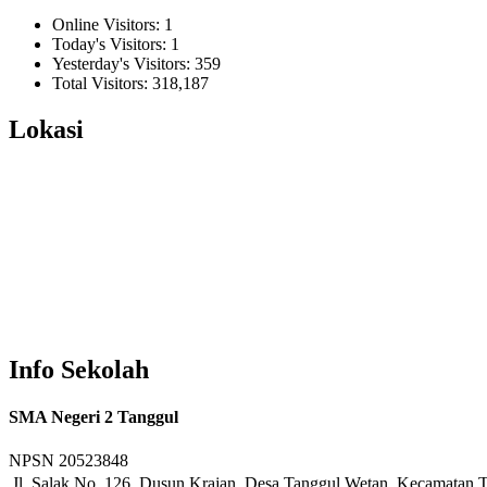
Online Visitors:
1
Today's Visitors:
1
Yesterday's Visitors:
359
Total Visitors:
318,187
Lokasi
Info Sekolah
SMA Negeri 2 Tanggul
NPSN
20523848
Jl. Salak No. 126, Dusun Krajan, Desa Tanggul Wetan, Kecamatan T