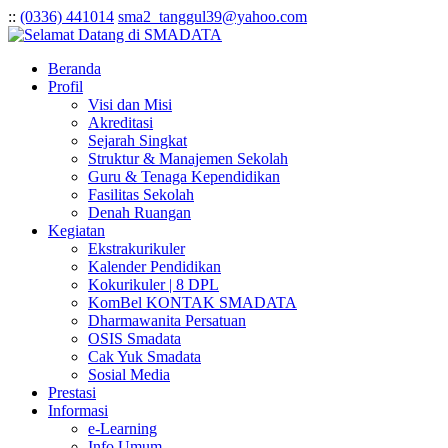
:
:
(0336) 441014
sma2_tanggul39@yahoo.com
Beranda
Profil
Visi dan Misi
Akreditasi
Sejarah Singkat
Struktur & Manajemen Sekolah
Guru & Tenaga Kependidikan
Fasilitas Sekolah
Denah Ruangan
Kegiatan
Ekstrakurikuler
Kalender Pendidikan
Kokurikuler | 8 DPL
KomBel KONTAK SMADATA
Dharmawanita Persatuan
OSIS Smadata
Cak Yuk Smadata
Sosial Media
Prestasi
Informasi
e-Learning
Info Umum