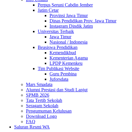
Perpus Seruni Cabdin Jember
Jatim Cetar
Provinsi Jawa Timur
Dinas Pendidikan Prov. Jawa Timur
Instagram Dindik Jatim
Universitas Terbaik
Jawa Timur
Nasional / Indonesia
Beasiswa Pendidikan
Kemendikbud
Kementerian Agama
LPDP Kemenkeu
Tim Publikasi Website
Guru Pembina
Juforsdata
Mars Smadata
Alumni Prestasi dan Studi Lanjut
SPMB 2026
Tata Tertib Sekolah
Seragam Sekolah
Pengumuman Kelulusan
Download Logo
FAQ
Saluran Resmi WA