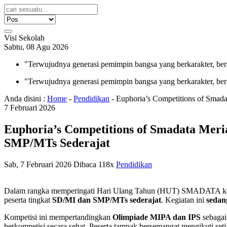
Visi Sekolah
Sabtu, 08 Agu 2026
"Terwujudnya generasi pemimpin bangsa yang berkarakter, ber
"Terwujudnya generasi pemimpin bangsa yang berkarakter, ber
Anda disini :
Home
-
Pendidikan
-
Euphoria’s Competitions of Sma
7
Februari
2026
Euphoria’s Competitions of Smadata Me
SMP/MTs Sederajat
Sab, 7 Februari 2026
Dibaca 118x
Pendidikan
Dalam rangka memperingati Hari Ulang Tahun (HUT) SMADATA
peserta tingkat
SD/MI dan SMP/MTs sederajat
. Kegiatan ini
sedan
Kompetisi ini mempertandingkan
Olimpiade MIPA dan IPS
sebagai
berkompetisi secara sehat. Peserta tampak bersemangat mengikuti se