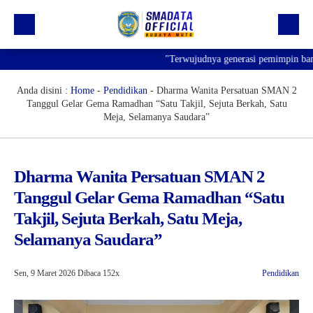
"Terwujudnya generasi pemimpin bangsa 
Beranda
Profil
Anda disini :
Home
-
Pendidikan
-
Dharma Wanita Persatuan SMAN 2
Tanggul Gelar Gema Ramadhan “Satu Takjil, Sejuta Berkah, Satu
Kegiatan
Meja, Selamanya Saudara”
Prestasi
Informasi
Dharma Wanita Persatuan SMAN 2
Tanggul Gelar Gema Ramadhan “Satu
Saluran Resmi WA
Takjil, Sejuta Berkah, Satu Meja,
Selamanya Saudara”
Sen, 9 Maret 2026
Dibaca 152x
Pendidikan