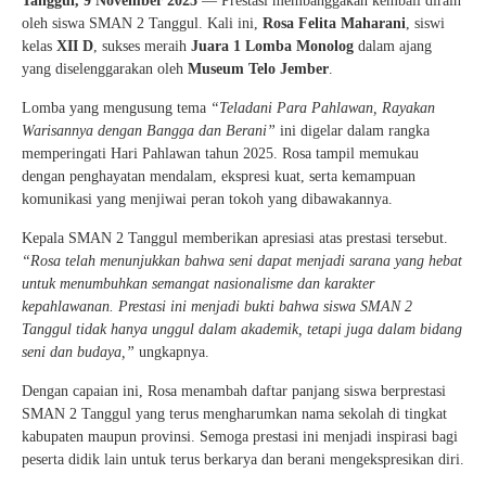
Tanggul, 9 November 2025
— Prestasi membanggakan kembali diraih
oleh siswa SMAN 2 Tanggul. Kali ini,
Rosa Felita Maharani
, siswi
kelas
XII D
, sukses meraih
Juara 1 Lomba Monolog
dalam ajang
yang diselenggarakan oleh
Museum Telo Jember
.
Lomba yang mengusung tema
“Teladani Para Pahlawan, Rayakan
Warisannya dengan Bangga dan Berani”
ini digelar dalam rangka
memperingati Hari Pahlawan tahun 2025. Rosa tampil memukau
dengan penghayatan mendalam, ekspresi kuat, serta kemampuan
komunikasi yang menjiwai peran tokoh yang dibawakannya.
Kepala SMAN 2 Tanggul memberikan apresiasi atas prestasi tersebut.
“Rosa telah menunjukkan bahwa seni dapat menjadi sarana yang hebat
untuk menumbuhkan semangat nasionalisme dan karakter
kepahlawanan. Prestasi ini menjadi bukti bahwa siswa SMAN 2
Tanggul tidak hanya unggul dalam akademik, tetapi juga dalam bidang
seni dan budaya,”
ungkapnya.
Dengan capaian ini, Rosa menambah daftar panjang siswa berprestasi
SMAN 2 Tanggul yang terus mengharumkan nama sekolah di tingkat
kabupaten maupun provinsi. Semoga prestasi ini menjadi inspirasi bagi
peserta didik lain untuk terus berkarya dan berani mengekspresikan diri.