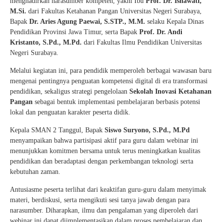
menghadirkan narasumber kompeten, yakni Ibu
Prof. Dr. Isnawati,
M.Si.
dari Fakultas Ketahanan Pangan Universitas Negeri Surabaya,
Bapak
Dr. Aries Agung Paewai, S.STP., M.M.
selaku Kepala Dinas
Pendidikan Provinsi Jawa Timur, serta Bapak
Prof. Dr. Andi
Kristanto, S.Pd., M.Pd.
dari Fakultas Ilmu Pendidikan Universitas
Negeri Surabaya.
Melalui kegiatan ini, para pendidik memperoleh berbagai wawasan baru
mengenai pentingnya penguatan kompetensi digital di era transformasi
pendidikan, sekaligus strategi pengelolaan
Sekolah Inovasi Ketahanan
Pangan
sebagai bentuk implementasi pembelajaran berbasis potensi
lokal dan penguatan karakter peserta didik.
Kepala SMAN 2 Tanggul, Bapak
Siswo Suryono, S.Pd., M.Pd
menyampaikan bahwa partisipasi aktif para guru dalam webinar ini
menunjukkan komitmen bersama untuk terus meningkatkan kualitas
pendidikan dan beradaptasi dengan perkembangan teknologi serta
kebutuhan zaman.
Antusiasme peserta terlihat dari keaktifan guru-guru dalam menyimak
materi, berdiskusi, serta mengikuti sesi tanya jawab dengan para
narasumber. Diharapkan, ilmu dan pengalaman yang diperoleh dari
webinar ini dapat diimplementasikan dalam proses pembelajaran dan