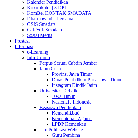
Kalender Pendidikan
Kokurikuler | 8 DPL
KomBel KONTAK SMADATA
Dharmawanita Persatuan
OSIS Smadata
Cak Yuk Smadata
Sosial Media
Prestasi
Informasi
e-Learning
Info Umum
Perpus Seruni Cabdin Jember
Jatim Cetar
Provinsi Jawa Timur
Dinas Pendidikan Prov. Jawa Timur
Instagram Dindik Jatim
Universitas Terbaik
Jawa Timur
Nasional / Indonesia
Beasiswa Pendidikan
Kemendikbud
Kementerian Agama
LPDP Kemenkeu
Tim Publikasi Website
Guru Pembina