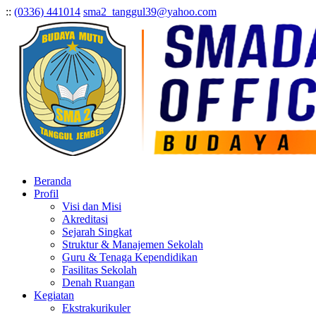
:
:
(0336) 441014
sma2_tanggul39@yahoo.com
Beranda
Profil
Visi dan Misi
Akreditasi
Sejarah Singkat
Struktur & Manajemen Sekolah
Guru & Tenaga Kependidikan
Fasilitas Sekolah
Denah Ruangan
Kegiatan
Ekstrakurikuler