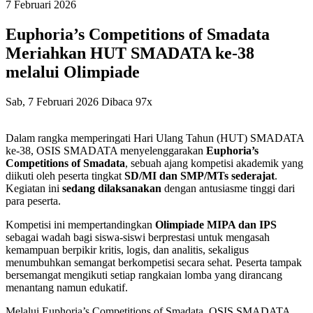
7
Februari
2026
Euphoria’s Competitions of Smadata
Meriahkan HUT SMADATA ke-38
melalui Olimpiade
Sab, 7 Februari 2026
Dibaca 97x
Dalam rangka memperingati Hari Ulang Tahun (HUT) SMADATA
ke-38, OSIS SMADATA menyelenggarakan
Euphoria’s
Competitions of Smadata
, sebuah ajang kompetisi akademik yang
diikuti oleh peserta tingkat
SD/MI dan SMP/MTs sederajat
.
Kegiatan ini
sedang dilaksanakan
dengan antusiasme tinggi dari
para peserta.
Kompetisi ini mempertandingkan
Olimpiade MIPA dan IPS
sebagai wadah bagi siswa-siswi berprestasi untuk mengasah
kemampuan berpikir kritis, logis, dan analitis, sekaligus
menumbuhkan semangat berkompetisi secara sehat. Peserta tampak
bersemangat mengikuti setiap rangkaian lomba yang dirancang
menantang namun edukatif.
Melalui Euphoria’s Competitions of Smadata, OSIS SMADATA