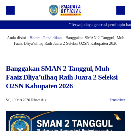
"Terwujudnya generasi pemimpin bangsa 
Beranda
Profil
Anda disini :
Home
-
Pendidikan
-
Banggakan SMAN 2 Tanggul, Muh
Faaiz Dliya’ulhaq Raih Juara 2 Seleksi O2SN Kabupaten 2026
Kegiatan
Prestasi
Banggakan SMAN 2 Tanggul, Muh
Informasi
Faaiz Dliya’ulhaq Raih Juara 2 Seleksi
Saluran Resmi WA
O2SN Kabupaten 2026
Sel, 19 Mei 2026
Dibaca 81x
Pendidikan