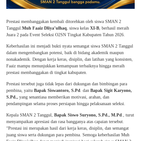
Prestasi membanggakan kembali ditorehkan oleh siswa SMAN 2
Tanggul.
Muh Faaiz Dliya’ulhaq
, siswa kelas
XI-B
, berhasil meraih
Juara 2 pada Event Seleksi O2SN Tingkat Kabupaten Tahun 2026.
Keberhasilan ini menjadi bukti nyata semangat siswa SMAN 2 Tanggul
dalam mengembangkan potensi, baik di bidang akademik maupun
nonakademik. Dengan kerja keras, disiplin, dan latihan yang konsisten,
Faaiz mampu menunjukkan kemampuan terbaiknya hingga meraih
prestasi membanggakan di tingkat kabupaten.
Prestasi tersebut juga tidak lepas dari dukungan dan bimbingan para
pembina, yaitu
Bapak Siswantoro, S.Pd
. dan
Bapak Sigit Karyono,
S.Pd.,
yang senantiasa memberikan motivasi, arahan, dan
pendampingan selama proses persiapan hingga pelaksanaan seleksi.
Kepala SMAN 2 Tanggul,
Bapak Siswo Suryono, S.Pd., M.Pd
., turut
menyampaikan apresiasi dan rasa bangganya atas capaian tersebut.
“Prestasi ini merupakan hasil dari kerja keras, disiplin, dan semangat
juang siswa serta dukungan para pembina. Semoga keberhasilan Muh