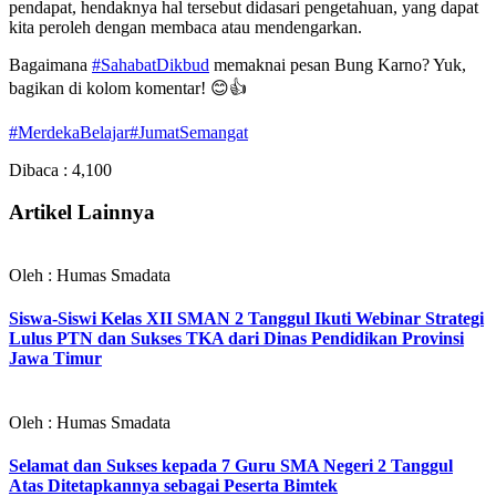
pendapat, hendaknya hal tersebut didasari pengetahuan, yang dapat
kita peroleh dengan membaca atau mendengarkan.
Bagaimana
#SahabatDikbud
memaknai pesan Bung Karno? Yuk,
bagikan di kolom komentar! 😊👍
#MerdekaBelajar
#JumatSemangat
Dibaca :
4,100
Artikel Lainnya
Oleh : Humas Smadata
Siswa-Siswi Kelas XII SMAN 2 Tanggul Ikuti Webinar Strategi
Lulus PTN dan Sukses TKA dari Dinas Pendidikan Provinsi
Jawa Timur
Oleh : Humas Smadata
Selamat dan Sukses kepada 7 Guru SMA Negeri 2 Tanggul
Atas Ditetapkannya sebagai Peserta Bimtek