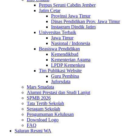
Perpus Seruni Cabdin Jember
Jatim Cetar
Provinsi Jawa Timur
Dinas Pendidikan Prov. Jawa Timur
Instagram Dindik Jatim
Universitas Terbaik
Jawa Timur
Nasional / Indonesia
Beasiswa Pendidikan
Kemendikbud
Kementerian Agama
LPDP Kemenkeu
Tim Publikasi Website
Guru Pembina
Juforsdata
Mars Smadata
Alumni Prestasi dan Studi Lanjut
SPMB 2026
Tata Tertib Sekolah
Seragam Sekolah
Pengumuman Kelulusan
Download Logo
FAQ
Saluran Resmi WA