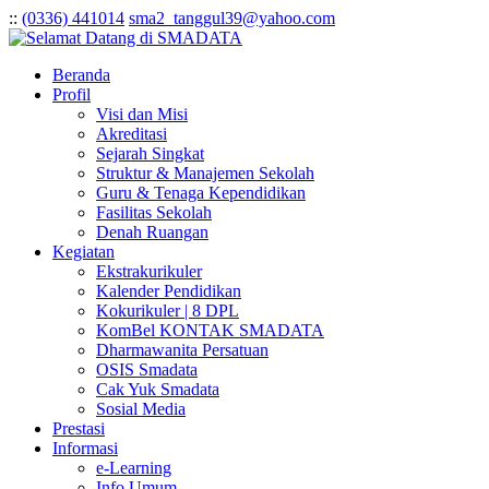
:
:
(0336) 441014
sma2_tanggul39@yahoo.com
Beranda
Profil
Visi dan Misi
Akreditasi
Sejarah Singkat
Struktur & Manajemen Sekolah
Guru & Tenaga Kependidikan
Fasilitas Sekolah
Denah Ruangan
Kegiatan
Ekstrakurikuler
Kalender Pendidikan
Kokurikuler | 8 DPL
KomBel KONTAK SMADATA
Dharmawanita Persatuan
OSIS Smadata
Cak Yuk Smadata
Sosial Media
Prestasi
Informasi
e-Learning
Info Umum