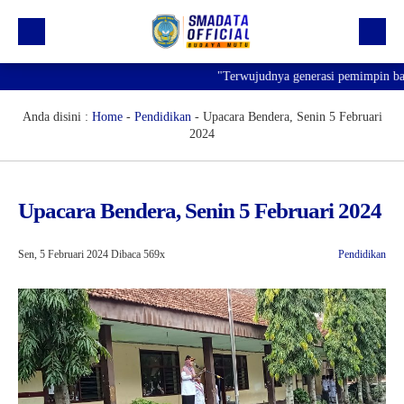
"Terwujudnya generasi pemimpin bangsa 
Beranda
Profil
Anda disini :
Home
-
Pendidikan
-
Upacara Bendera, Senin 5 Februari
2024
Kegiatan
Prestasi
Upacara Bendera, Senin 5 Februari 2024
Informasi
Saluran Resmi WA
Sen, 5 Februari 2024
Dibaca 569x
Pendidikan