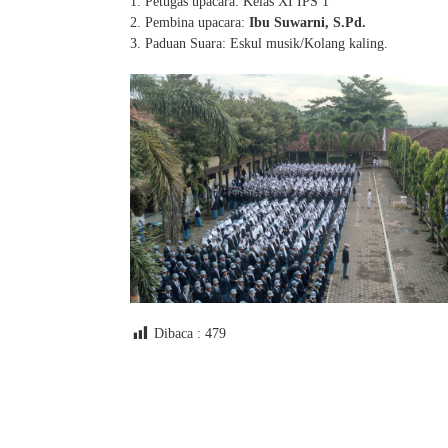
Petugas upacara: Kelas XI IPS 1
Pembina upacara:
Ibu Suwarni, S.Pd.
Paduan Suara: Eskul musik/Kolang kaling.
Dibaca :
479