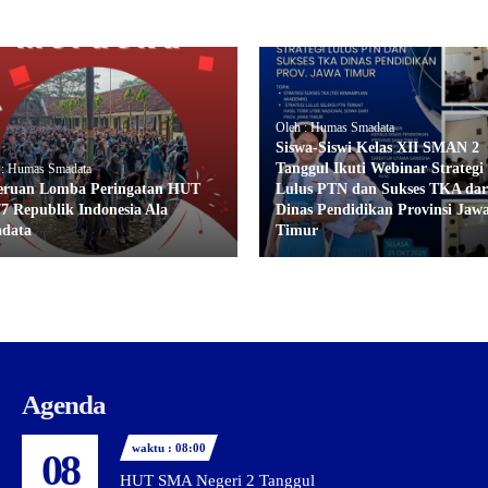
Oleh : Humas Smadata
Siswa-Siswi Kelas XII SMAN 2
Tanggul Ikuti Webinar Strategi
 : Humas Smadata
eruan Lomba Peringatan HUT
Lulus PTN dan Sukses TKA dar
77 Republik Indonesia Ala
Dinas Pendidikan Provinsi Jaw
data
Timur
Agenda
waktu : 08:00
08
HUT SMA Negeri 2 Tanggul