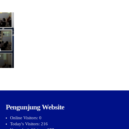
i
a
Pengunjung Website
Online Visitors:
0
Today's Visitors:
216