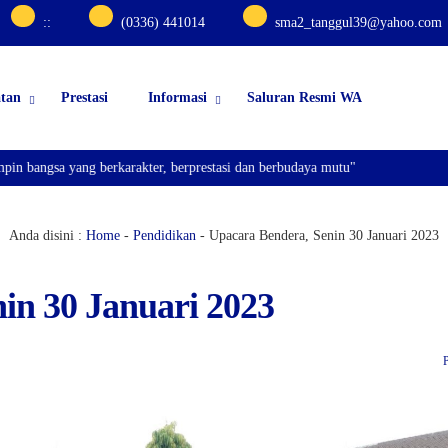
:
:
(0336) 441014
sma2_tanggul39@yahoo.com
atan
Prestasi
Informasi
Saluran Resmi WA
bangsa yang berkarakter, berprestasi dan berbudaya mutu"
Anda disini :
Home
-
Pendidikan
-
Upacara Bendera, Senin 30 Januari 2023
in 30 Januari 2023