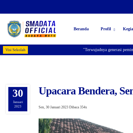
Beranda
Profil
Kegi
Visi Sekolah
"Terwujudnya generasi pemimpin 
Upacara Bendera, Sen
30
Januari
2023
Sen, 30 Januari 2023
Dibaca 354x