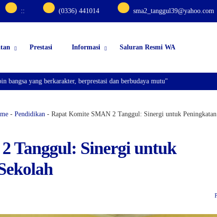
:
:
(0336) 441014
sma2_tanggul39@yahoo.com
atan
Prestasi
Informasi
Saluran Resmi WA
ang berkarakter, berprestasi dan berbudaya mutu"
me
-
Pendidikan
-
Rapat Komite SMAN 2 Tanggul: Sinergi untuk Peningkatan 
 Tanggul: Sinergi untuk
 Sekolah