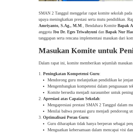
SMAN 2 Tanggul menggelar rapat komite sekolah pada h
upaya meningkatkan prestasi serta mutu pendidikan. Rap
Amriyanto, S.Ag., M.M
., Bendahara Komite
Bapak A
anggota I
bu Dr. Eges Triwahyuni
dan
Bapak Nur Ha
tanggapan serta rencana implementasi masukan dari kom
Masukan Komite untuk Peni
Dalam rapat ini, komite memberikan sejumlah masukan 
Peningkatan Kompetensi Guru
:
Mendorong guru melanjutkan pendidikan ke jenja
Mengembangkan kompetensi dalam penguasaan tek
Komite bersedia menjadi narasumber untuk peningk
Apresiasi atas Capaian Sekolah
:
Mengapresiasi prestasi SMAN 2 Tanggul dalam men
Menilai bahwa prestasi guru menjadi pendorong ut
Optimalisasi Peran Guru
:
Guru diharapkan tidak hanya berperan sebagai pen
Menguatkan kebersamaan dalam mencapai visi dan 