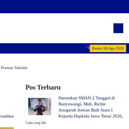
"Terwujudnya generasi pemimpin bang
Kamis, 06 Agu 2026
Prestasi Sekolah
Pos Terbaru
Harumkan SMAN 2 Tanggul di
Banyuwangi, Muh. Richie
Anugerah Irawan Raih Juara I
Kejurda Hapkido Jawa Timur 2026,
Pendidikan
5 jam yang lalu