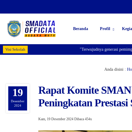
Beranda
Profil
Kegi
Visi Sekolah
"Terwujudnya generasi pemimpin bangsa y
Anda disini :
Ho
Rapat Komite SMAN 2
19
Peningkatan Prestasi
Desember
2024
Kam, 19 Desember 2024
Dibaca 454x