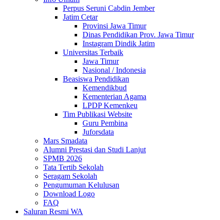
Perpus Seruni Cabdin Jember
Jatim Cetar
Provinsi Jawa Timur
Dinas Pendidikan Prov. Jawa Timur
Instagram Dindik Jatim
Universitas Terbaik
Jawa Timur
Nasional / Indonesia
Beasiswa Pendidikan
Kemendikbud
Kementerian Agama
LPDP Kemenkeu
Tim Publikasi Website
Guru Pembina
Juforsdata
Mars Smadata
Alumni Prestasi dan Studi Lanjut
SPMB 2026
Tata Tertib Sekolah
Seragam Sekolah
Pengumuman Kelulusan
Download Logo
FAQ
Saluran Resmi WA