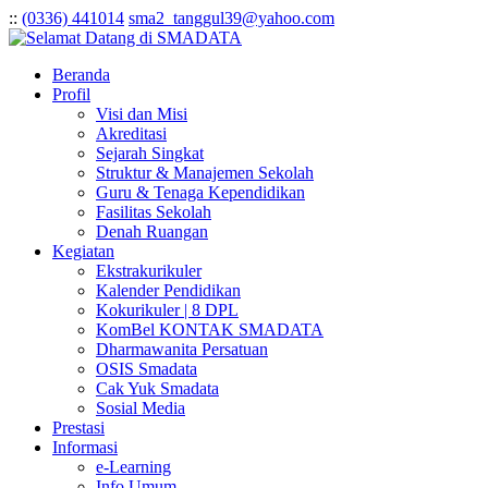
:
:
(0336) 441014
sma2_tanggul39@yahoo.com
Beranda
Profil
Visi dan Misi
Akreditasi
Sejarah Singkat
Struktur & Manajemen Sekolah
Guru & Tenaga Kependidikan
Fasilitas Sekolah
Denah Ruangan
Kegiatan
Ekstrakurikuler
Kalender Pendidikan
Kokurikuler | 8 DPL
KomBel KONTAK SMADATA
Dharmawanita Persatuan
OSIS Smadata
Cak Yuk Smadata
Sosial Media
Prestasi
Informasi
e-Learning
Info Umum