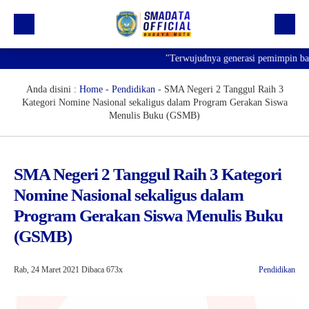
"Terwujudnya generasi pemimpin bangsa
Beranda
Profil
Anda disini :
Home
-
Pendidikan
-
SMA Negeri 2 Tanggul Raih 3
Kategori Nomine Nasional sekaligus dalam Program Gerakan Siswa
Kegiatan
Menulis Buku (GSMB)
Prestasi
Informasi
SMA Negeri 2 Tanggul Raih 3 Kategori
Nomine Nasional sekaligus dalam
Saluran Resmi WA
Program Gerakan Siswa Menulis Buku
(GSMB)
Rab, 24 Maret 2021
Dibaca 673x
Pendidikan