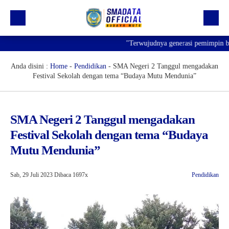
"Terwujudnya generasi pemimpin bangs
Beranda
Profil
Anda disini :
Home
-
Pendidikan
-
SMA Negeri 2 Tanggul mengadakan
Festival Sekolah dengan tema “Budaya Mutu Mendunia”
Kegiatan
Prestasi
SMA Negeri 2 Tanggul mengadakan
Informasi
Festival Sekolah dengan tema “Budaya
Saluran Resmi WA
Mutu Mendunia”
Sab, 29 Juli 2023
Dibaca 1697x
Pendidikan