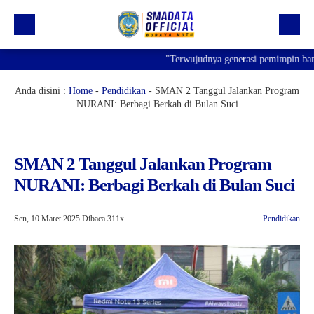
"Terwujudnya generasi pemimpin bangsa ya
Beranda
Profil
Anda disini :
Home
-
Pendidikan
-
SMAN 2 Tanggul Jalankan Program
NURANI: Berbagi Berkah di Bulan Suci
Kegiatan
Prestasi
SMAN 2 Tanggul Jalankan Program
Informasi
NURANI: Berbagi Berkah di Bulan Suci
Saluran Resmi WA
Sen, 10 Maret 2025
Dibaca 311x
Pendidikan