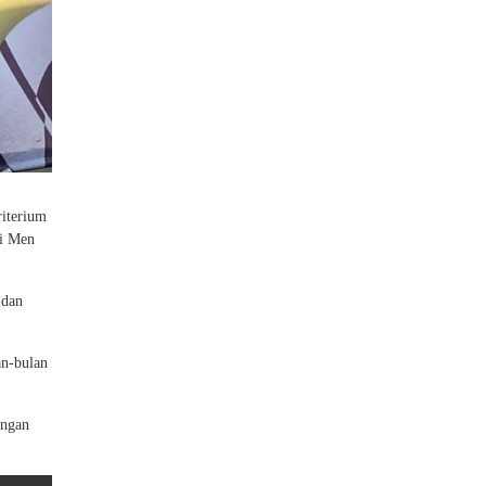
riterium
ri Men
 dan
an-bulan
ungan