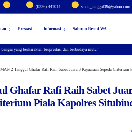
:
:
(0336) 441014
sma2_tanggul39@yahoo.com
atan
Prestasi
Informasi
Saluran Resmi WA
 yang berkarakter, berprestasi dan berbudaya mutu"
MAN 2 Tanggul Ghafar Rafi Raih Sabet Juara 3 Kejuaraan Sepeda Criterium Pi
l Ghafar Rafi Raih Sabet Juar
terium Piala Kapolres Situbin