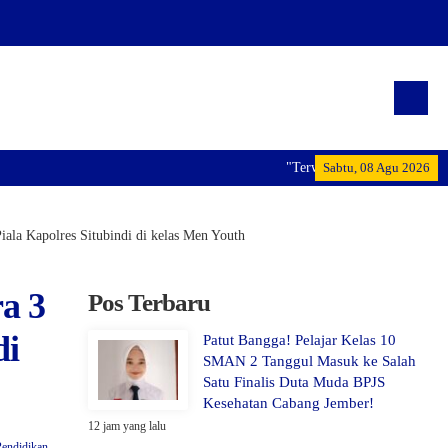
"Terwujudnya generasi pemimpin b
Sabtu, 08 Agu 2026
ala Kapolres Situbindi di kelas Men Youth
a 3
Pos Terbaru
di
Patut Bangga! Pelajar Kelas 10
SMAN 2 Tanggul Masuk ke Salah
Satu Finalis Duta Muda BPJS
Kesehatan Cabang Jember!
12 jam yang lalu
Pendidikan