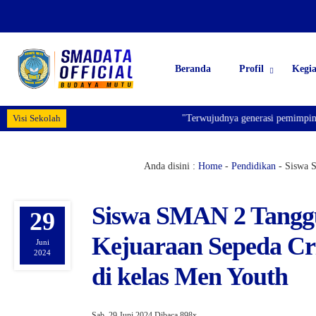
Beranda
Profil
Kegi
Visi Sekolah
"Terwujudnya generasi pemimpin bangsa
Anda disini :
Home
-
Pendidikan
-
Siswa S
Siswa SMAN 2 Tanggu
29
Kejuaraan Sepeda Cri
Juni
2024
di kelas Men Youth
Sab, 29 Juni 2024
Dibaca 898x