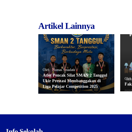
Artikel Lainnya
Oleh : Humas Smadata
Atlet Pencak Silat SMAN 2 Tanggul
Oleh
Ukir Prestasi Membanggakan di
Fak
Liga Pelajar Competition 2025
Info Sekolah