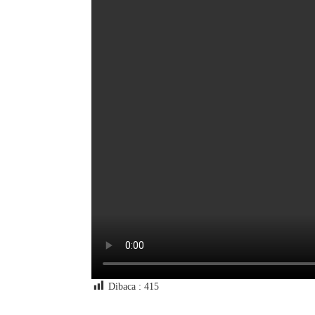
Dibaca :
415