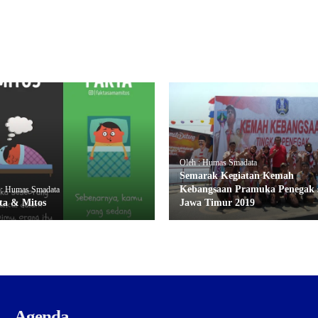
Oleh : Humas Smadata
Semarak Kegiatan Kemah
Kebangsaan Pramuka Penegak 
 : Humas Smadata
ta & Mitos
Jawa Timur 2019
Agenda