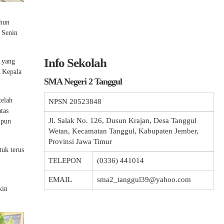
ahun
 Senin
Info Sekolah
a yang
i Kepala
SMA Negeri 2 Tanggul
telah
NPSN
20523848
tas
Jl. Salak No. 126, Dusun Krajan, Desa Tanggul
upun
Wetan, Kecamatan Tanggul, Kabupaten Jember,
Provinsi Jawa Timur
tuk terus
TELEPON
(0336) 441014
EMAIL
sma2_tanggul39@yahoo.com
kin