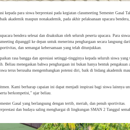
 kepada para siswa berprestasi pada kegiatan classmeeting Semester Gasal T
ya, baik akademik maupun nonakademik, pada akhir pelaksanaan upacara bendera,
 upacara bendera selesai dan disaksikan oleh seluruh peserta upacara. Para sisw
ssmeeting dipanggil ke depan untuk menerima penghargaan secara langsung dar
sportivitas, dan semangat kebersamaan yang telah ditunjukkan.
n rasa bangga dan apresiasi setinggi-tingginya kepada seluruh siswa yang 
ih. Beliau menegaskan bahwa penghargaan ini bukan hanya bentuk pengakuan a
 siswa terus berusaha mengembangkan potensi diri, baik di bidang akademik ma
omitmen. Kami berharap capaian ini dapat menjadi inspirasi bagi siswa lainnya un
erta berkompetisi,” ujar beliau.
mester Gasal yang berlangsung dengan tertib, meriah, dan penuh sportivitas.
 berprestasi dan budaya saling menghargai di lingkungan SMAN 2 Tanggul sema