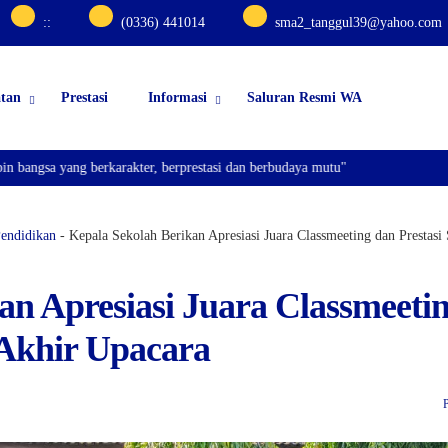
:
:
(0336) 441014
sma2_tanggul39@yahoo.com
atan
Prestasi
Informasi
Saluran Resmi WA
ng berkarakter, berprestasi dan berbudaya mutu"
endidikan
-
Kepala Sekolah Berikan Apresiasi Juara Classmeeting dan Prestasi
an Apresiasi Juara Classmeeti
 Akhir Upacara