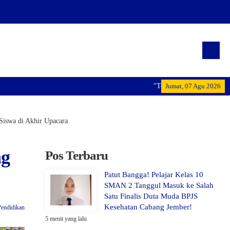
"Terwujudnya generasi pemimpin bangs
Jumat, 07 Agu 2026
 Siswa di Akhir Upacara
ng
Pos Terbaru
Patut Bangga! Pelajar Kelas 10
SMAN 2 Tanggul Masuk ke Salah
Satu Finalis Duta Muda BPJS
Kesehatan Cabang Jember!
Pendidikan
5 menit yang lalu