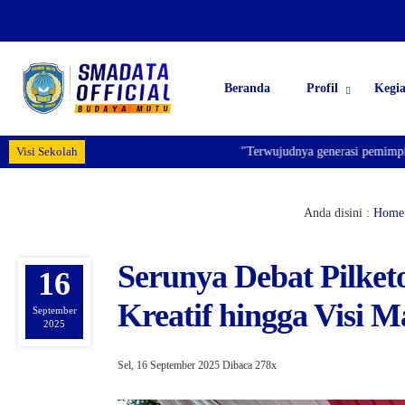
Beranda
Profil
Kegi
Visi Sekolah
"Terwujudnya generasi pemimpin bangsa ya
Anda disini :
Home
Serunya Debat Pilket
16
Kreatif hingga Visi 
September
2025
Sel, 16 September 2025
Dibaca 278x