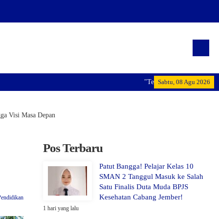
"Terwujudnya generasi pemimpin bangs
Sabtu, 08 Agu 2026
gga Visi Masa Depan
Pos Terbaru
Patut Bangga! Pelajar Kelas 10
SMAN 2 Tanggul Masuk ke Salah
Satu Finalis Duta Muda BPJS
Kesehatan Cabang Jember!
Pendidikan
1 hari yang lalu