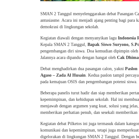
SMAN 2 Tanggul menyelenggarakan debat Pasangan Cal
antusiasme. Acara ini menjadi ajang penting bagi para 
demokrasi di lingkungan sekolah.
Kegiatan diawali dengan menyanyikan lagu
Indonesia 
Kepala SMAN 2 Tanggul,
Bapak Siswo Suryono, S.Pd
pengembangan diri siswa. Doa kemudian dipimpin ole
Jalannya acara dipandu dengan hangat oleh
Cak Dhima
Debat menghadirkan dua pasangan calon, yakni
Paslon
Agaso – Zada Al Husain
. Kedua paslon tampil percaya
pada kemajuan OSIS dan pengembangan potensi siswa.
Beberapa panelis turut hadir dan siap memberikan pertan
kepemimpinan, dan kehidupan sekolah. Hal ini membuat
menjawab dengan argumen yang kuat, solusi yang jelas
memberikan perhatian penuh, dan sesekali memberikan te
Kegiatan debat Pilketos ini juga termasuk dalam katego
komunikasi dan kepemimpinan, tetapi juga memperku
digelorakan di lingkungan SMAN 2 Tanggul. Dengan begi