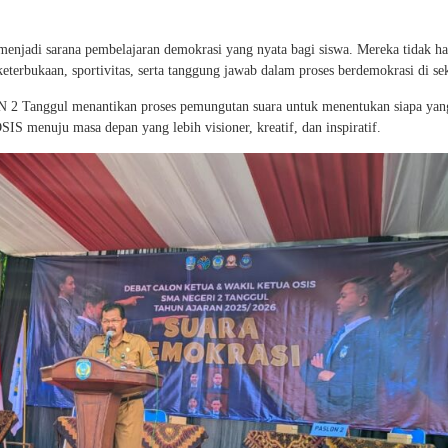
a menjadi sarana pembelajaran demokrasi yang nyata bagi siswa. Mereka tidak h
eterbukaan, sportivitas, serta tanggung jawab dalam proses berdemokrasi di se
AN 2 Tanggul menantikan proses pemungutan suara untuk menentukan siapa yan
 menuju masa depan yang lebih visioner, kreatif, dan inspiratif.