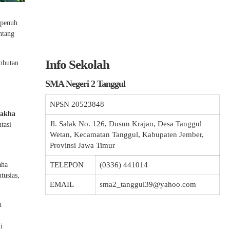
 penuh
ntang
Info Sekolah
mbutan
SMA Negeri 2 Tanggul
NPSN
20523848
Rakha
Jl. Salak No. 126, Dusun Krajan, Desa Tanggul
tasi
Wetan, Kecamatan Tanggul, Kabupaten Jember,
Provinsi Jawa Timur
aha
TELEPON
(0336) 441014
tusias,
EMAIL
sma2_tanggul39@yahoo.com
n
i