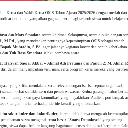
on Ketua dan Wakil Ketua OSIS Tahun Ajaran 2025/2026 dengan meriah dan
kandidat untuk menyampaikan gagasan, serta bagi seluruh siswa untuk belajar te
Raya
dan
Mars Smadata
secara khidmat. Selanjutnya, acara dibuka dengan sa
., M.Pd.
, yang menekankan pentingnya kepemimpinan OSIS sebagai wadah
h
Bapak Muhtadin, S.Pd.
agar jalannya kegiatan lancar dan penuh keberkahan.
s
dan
Yuk Rosa Smadata
selaku pembawa acara.
 1: Hafsyah Saecar Akbar – Akmal Adi Pratama
dan
Paslon 2: M. Almer 
 diri dalam menyampaikan visi, misi, serta program kerja mereka yang berorien
yaan yang kritis, mendalam, serta relevan dengan isu-isu seputar organisasi,
 suasana debat semakin seru dan penuh wawasan. Kedua pasangan calon berus
, serta menunjukkan gaya komunikasi yang meyakinkan. Audiens pun tampak an
puk tangan meriah terhadap ide-ide kreatif yang dilontarkan.
ri
intrakurikuler dan kokurikuler
, karena tidak hanya mengasah keterampila
at pemahaman siswa mengenai
tema besar “Suara Demokrasi”
yang sedang
tu, siswa dapat belajar langsung bagaimana proses demokrasi berjalan melalu