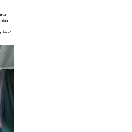
anya
kolah.
g layak