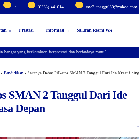
:
:
(0336) 441014
sma2_tanggul39@yahoo.com
atan
Prestasi
Informasi
Saluran Resmi WA
ng berkarakter, berprestasi dan berbudaya mutu"
-
Pendidikan
-
Serunya Debat Pilketos SMAN 2 Tanggul Dari Ide Kreatif hin
os SMAN 2 Tanggul Dari Ide
Masa Depan