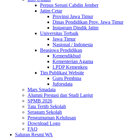
Perpus Seruni Cabdin Jember
Jatim Cetar
Provinsi Jawa Timur
Dinas Pendidikan Prov. Jawa Timur
Instagram Dindik Jatim
Universitas Terbaik
Jawa Timur
Nasional / Indonesia
Beasiswa Pendidikan
Kemendikbud
Kementerian Agama
LPDP Kemenkeu
Tim Publikasi Website
Guru Pembina
Juforsdata
Mars Smadata
Alumni Prestasi dan Studi Lanjut
SPMB 2026
Tata Tertib Sekolah
Seragam Sekolah
Pengumuman Kelulusan
Download Logo
FAQ
Saluran Resmi WA