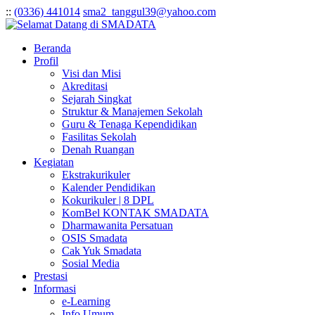
:
:
(0336) 441014
sma2_tanggul39@yahoo.com
Beranda
Profil
Visi dan Misi
Akreditasi
Sejarah Singkat
Struktur & Manajemen Sekolah
Guru & Tenaga Kependidikan
Fasilitas Sekolah
Denah Ruangan
Kegiatan
Ekstrakurikuler
Kalender Pendidikan
Kokurikuler | 8 DPL
KomBel KONTAK SMADATA
Dharmawanita Persatuan
OSIS Smadata
Cak Yuk Smadata
Sosial Media
Prestasi
Informasi
e-Learning
Info Umum