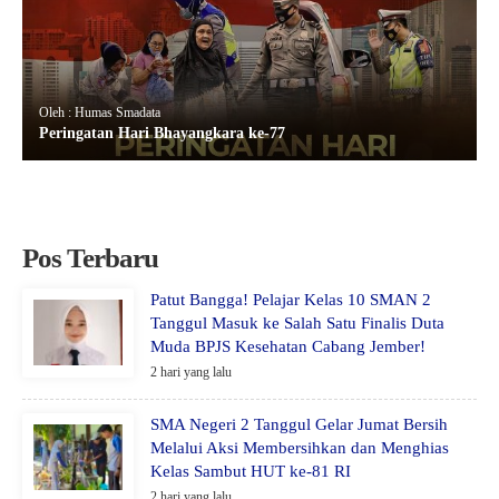
Oleh : Humas Smadata
Peringatan Hari Bhayangkara ke-77
Pos Terbaru
Patut Bangga! Pelajar Kelas 10 SMAN 2
Tanggul Masuk ke Salah Satu Finalis Duta
Muda BPJS Kesehatan Cabang Jember!
2 hari yang lalu
SMA Negeri 2 Tanggul Gelar Jumat Bersih
Melalui Aksi Membersihkan dan Menghias
Kelas Sambut HUT ke-81 RI
2 hari yang lalu