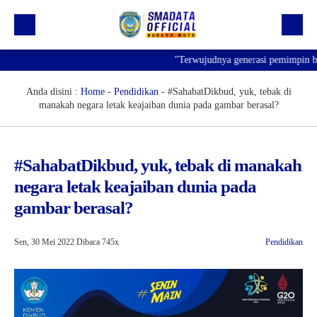
"Terwujudnya generasi pemimpin bangs
Beranda
Profil
Anda disini :
Home
-
Pendidikan
-
#SahabatDikbud, yuk, tebak di
manakah negara letak keajaiban dunia pada gambar berasal?
Kegiatan
Prestasi
#SahabatDikbud, yuk, tebak di manakah
Informasi
negara letak keajaiban dunia pada
Saluran Resmi WA
gambar berasal?
Sen, 30 Mei 2022
Dibaca 745x
Pendidikan