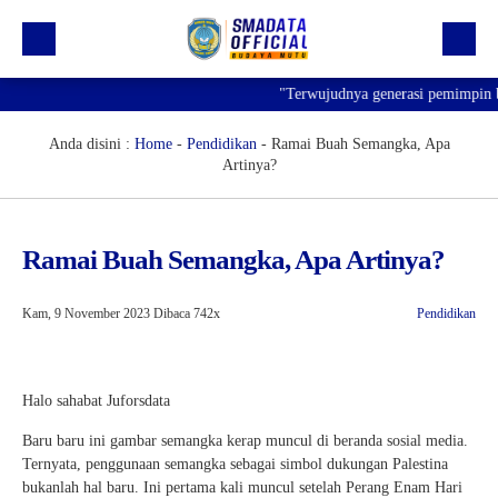
"Terwujudnya generasi pemimpin ban
Beranda
Profil
Anda disini :
Home
-
Pendidikan
-
Ramai Buah Semangka, Apa
Artinya?
Kegiatan
Prestasi
Ramai Buah Semangka, Apa Artinya?
Informasi
Saluran Resmi WA
Kam, 9 November 2023
Dibaca 742x
Pendidikan
Halo sahabat Juforsdata
Baru baru ini gambar semangka kerap muncul di beranda sosial media.
Ternyata, penggunaan semangka sebagai simbol dukungan Palestina
bukanlah hal baru. Ini pertama kali muncul setelah Perang Enam Hari