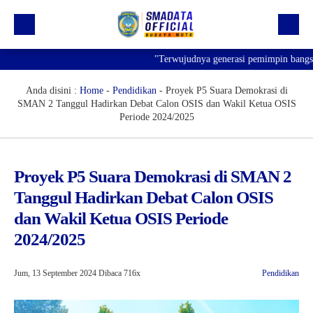
"Terwujudnya generasi pemimpin bangsa yang b
Beranda
Profil
Anda disini :
Home
-
Pendidikan
-
Proyek P5 Suara Demokrasi di
SMAN 2 Tanggul Hadirkan Debat Calon OSIS dan Wakil Ketua OSIS
Kegiatan
Periode 2024/2025
Prestasi
Informasi
Proyek P5 Suara Demokrasi di SMAN 2
Tanggul Hadirkan Debat Calon OSIS
Saluran Resmi WA
dan Wakil Ketua OSIS Periode
2024/2025
Jum, 13 September 2024
Dibaca 716x
Pendidikan