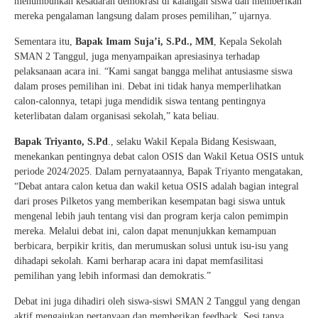
menumbuhkan kesadaran demokrasi di kalangan siswa dan memberikan
mereka pengalaman langsung dalam proses pemilihan,” ujarnya.
Sementara itu,
Bapak Imam Suja’i, S.Pd., MM
, Kepala Sekolah
SMAN 2 Tanggul, juga menyampaikan apresiasinya terhadap
pelaksanaan acara ini. “Kami sangat bangga melihat antusiasme siswa
dalam proses pemilihan ini. Debat ini tidak hanya memperlihatkan
calon-calonnya, tetapi juga mendidik siswa tentang pentingnya
keterlibatan dalam organisasi sekolah,” kata beliau.
Bapak Triyanto, S.Pd
., selaku Wakil Kepala Bidang Kesiswaan,
menekankan pentingnya debat calon OSIS dan Wakil Ketua OSIS untuk
periode 2024/2025. Dalam pernyataannya, Bapak Triyanto mengatakan,
“Debat antara calon ketua dan wakil ketua OSIS adalah bagian integral
dari proses Pilketos yang memberikan kesempatan bagi siswa untuk
mengenal lebih jauh tentang visi dan program kerja calon pemimpin
mereka. Melalui debat ini, calon dapat menunjukkan kemampuan
berbicara, berpikir kritis, dan merumuskan solusi untuk isu-isu yang
dihadapi sekolah. Kami berharap acara ini dapat memfasilitasi
pemilihan yang lebih informasi dan demokratis.”
Debat ini juga dihadiri oleh siswa-siswi SMAN 2 Tanggul yang dengan
aktif mengajukan pertanyaan dan memberikan feedback. Sesi tanya