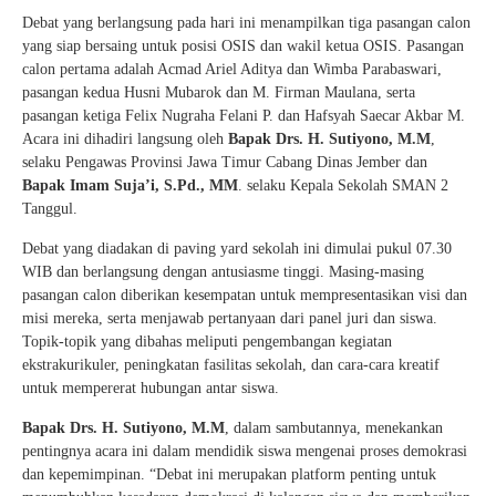
Debat yang berlangsung pada hari ini menampilkan tiga pasangan calon
yang siap bersaing untuk posisi OSIS dan wakil ketua OSIS. Pasangan
calon pertama adalah Acmad Ariel Aditya dan Wimba Parabaswari,
pasangan kedua Husni Mubarok dan M. Firman Maulana, serta
pasangan ketiga Felix Nugraha Felani P. dan Hafsyah Saecar Akbar M.
Acara ini dihadiri langsung oleh
Bapak Drs. H. Sutiyono, M.M
,
selaku Pengawas Provinsi Jawa Timur Cabang Dinas Jember dan
Bapak Imam Suja’i, S.Pd., MM
. selaku Kepala Sekolah SMAN 2
Tanggul.
Debat yang diadakan di paving yard sekolah ini dimulai pukul 07.30
WIB dan berlangsung dengan antusiasme tinggi. Masing-masing
pasangan calon diberikan kesempatan untuk mempresentasikan visi dan
misi mereka, serta menjawab pertanyaan dari panel juri dan siswa.
Topik-topik yang dibahas meliputi pengembangan kegiatan
ekstrakurikuler, peningkatan fasilitas sekolah, dan cara-cara kreatif
untuk mempererat hubungan antar siswa.
Bapak Drs. H. Sutiyono, M.M
, dalam sambutannya, menekankan
pentingnya acara ini dalam mendidik siswa mengenai proses demokrasi
dan kepemimpinan. “Debat ini merupakan platform penting untuk