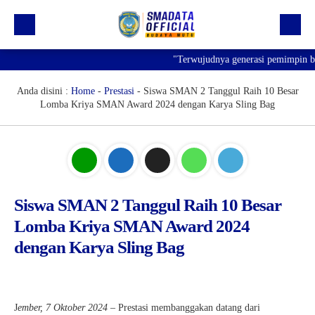
"Terwujudnya generasi pemimpin bang
Beranda
Profil
Anda disini :
Home
-
Prestasi
-
Siswa SMAN 2 Tanggul Raih 10 Besar
Lomba Kriya SMAN Award 2024 dengan Karya Sling Bag
Kegiatan
Prestasi
Informasi
Saluran Resmi WA
Siswa SMAN 2 Tanggul Raih 10 Besar
Lomba Kriya SMAN Award 2024
dengan Karya Sling Bag
J
ember, 7 Oktober 2024
– Prestasi membanggakan datang dari