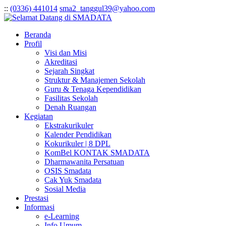
:
:
(0336) 441014
sma2_tanggul39@yahoo.com
Beranda
Profil
Visi dan Misi
Akreditasi
Sejarah Singkat
Struktur & Manajemen Sekolah
Guru & Tenaga Kependidikan
Fasilitas Sekolah
Denah Ruangan
Kegiatan
Ekstrakurikuler
Kalender Pendidikan
Kokurikuler | 8 DPL
KomBel KONTAK SMADATA
Dharmawanita Persatuan
OSIS Smadata
Cak Yuk Smadata
Sosial Media
Prestasi
Informasi
e-Learning
Info Umum