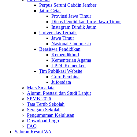
Perpus Seruni Cabdin Jember
Jatim Cetar
Provinsi Jawa Timur
Dinas Pendidikan Prov. Jawa Timur
Instagram Dindik Jatim
Universitas Terbaik
Jawa Timur
Nasional / Indonesia
Beasiswa Pendidikan
Kemendikbud
Kementerian Agama
LPDP Kemenkeu
Tim Publikasi Website
Guru Pembina
Juforsdata
Mars Smadata
Alumni Prestasi dan Studi Lanjut
SPMB 2026
Tata Tertib Sekolah
Seragam Sekolah
Pengumuman Kelulusan
Download Logo
FAQ
Saluran Resmi WA