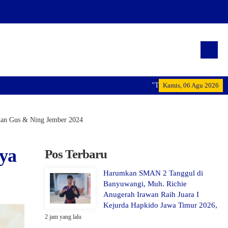
"Terwujudnya generasi pemimpin bang
Kamis, 06 Agu 2026
ihan Gus & Ning Jember 2024
nya
Pos Terbaru
Harumkan SMAN 2 Tanggul di
Banyuwangi, Muh. Richie
Anugerah Irawan Raih Juara I
Kejurda Hapkido Jawa Timur 2026,
2 jam yang lalu