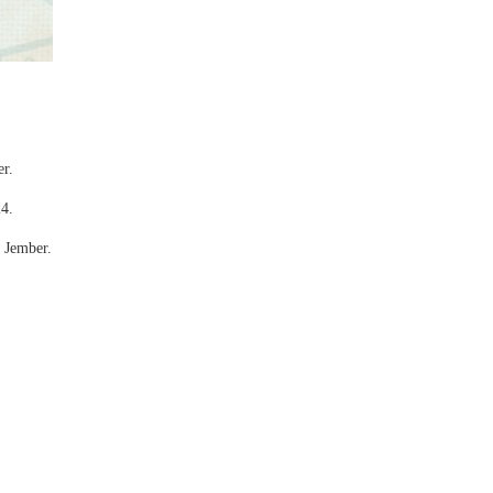
r.
4.
 Jember.