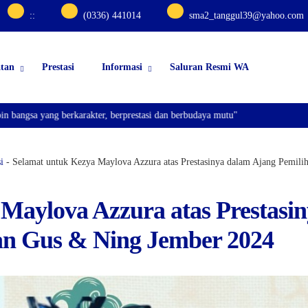
:
:
(0336) 441014
sma2_tanggul39@yahoo.com
atan
Prestasi
Informasi
Saluran Resmi WA
ng berkarakter, berprestasi dan berbudaya mutu"
i
-
Selamat untuk Kezya Maylova Azzura atas Prestasinya dalam Ajang Pemil
Maylova Azzura atas Prestasi
an Gus & Ning Jember 2024